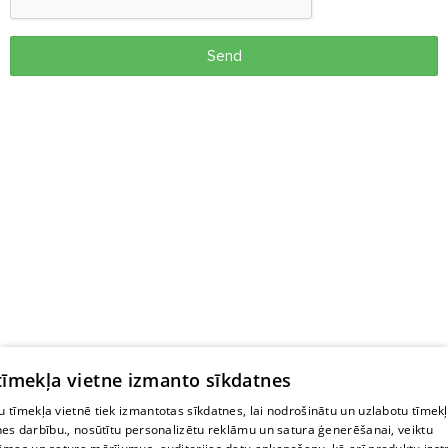
Send
 tīmekļa vietne izmanto sīkdatnes
 tīmekļa vietnē tiek izmantotas sīkdatnes, lai nodrošinātu un uzlabotu tīmek
nes darbību., nosūtītu personalizētu reklāmu un satura ģenerēšanai, veiktu