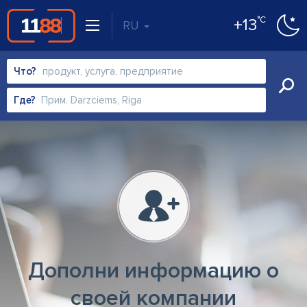
°C
+13
RU
Что?
Где?
Дополни информацию о
своей компании