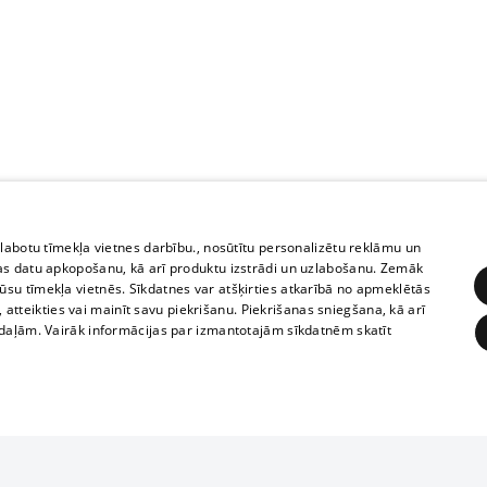
zlabotu tīmekļa vietnes darbību., nosūtītu personalizētu reklāmu un
as datu apkopošanu, kā arī produktu izstrādi un uzlabošanu. Zemāk
su tīmekļa vietnēs. Sīkdatnes var atšķirties atkarībā no apmeklētās
, atteikties vai mainīt savu piekrišanu. Piekrišanas sniegšana, kā arī
adaļām. Vairāk informācijas par izmantotajām sīkdatnēm skatīt
ĒRĶĒŠANA
FUNKCIONĀLĀS
NEKLASIFICĒTĀS