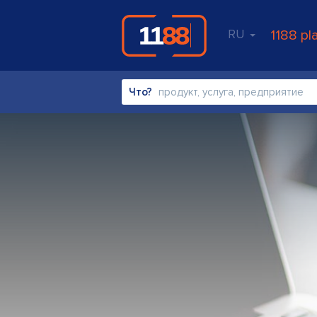
RU
1188 pl
Что?