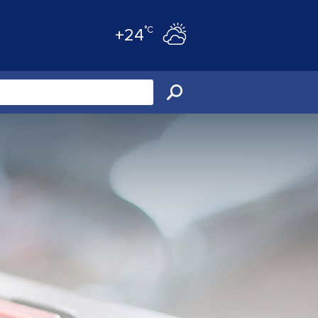
°C
+24