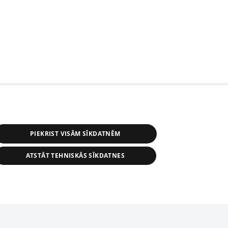
PIEKRIST VISĀM SĪKDATNĒM
ATSTĀT TEHNISKĀS SĪKDATNES