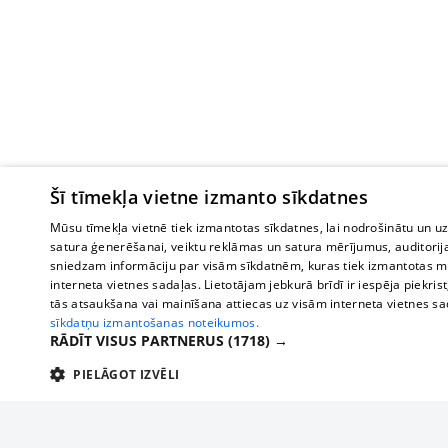
Šī tīmekļa vietne izmanto sīkdatnes
Mūsu tīmekļa vietnē tiek izmantotas sīkdatnes, lai nodrošinātu un u
satura ģenerēšanai, veiktu reklāmas un satura mērījumus, auditorij
sniedzam informāciju par visām sīkdatnēm, kuras tiek izmantotas mū
interneta vietnes sadaļas. Lietotājam jebkurā brīdī ir iespēja piekrist
tās atsaukšana vai mainīšana attiecas uz visām interneta vietnes s
sīkdatņu izmantošanas noteikumos.
RĀDĪT VISUS PARTNERUS
(1718) →
PIELĀGOT IZVĒLI
TEHNISKĀS/OBLIGĀTĀS
STATISTIKAS
M