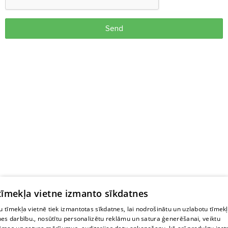
Send
 tīmekļa vietne izmanto sīkdatnes
 tīmekļa vietnē tiek izmantotas sīkdatnes, lai nodrošinātu un uzlabotu tīmek
nes darbību., nosūtītu personalizētu reklāmu un satura ģenerēšanai, veiktu