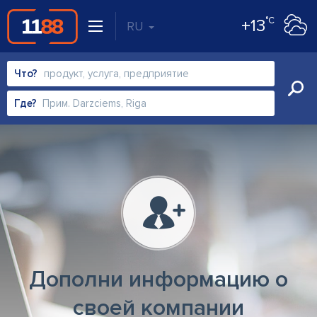
°C
+13
RU
Что?
Где?
Дополни информацию о
своей компании