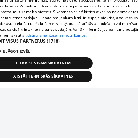
āmas un satura mērījumus, auditorijas datu apkopošanu, kā arī produktu izst
zlabošanu. Zemāk sniedzam informāciju par visām sīkdatnēm, kuras tiek
ntotas mūsu tīmekļa vietnēs. Sīkdatnes var atšķirties atkarībā no apmeklētā
rneta vietnes sadaļas. Lietotājam jebkurā brīdī ir iespēja piekrist, atteikties va
īt savu piekrišanu. Piekrišanas sniegšana, kā arī tās atsaukšana vai mainīša
ecas uz visām interneta vietnes sadaļām. Vairāk informācijas par izmantotaj
atnēm skatīt
sīkdatņu izmantošanas noteikumos.
ĪT VISUS PARTNERUS
(1718) →
PIELĀGOT IZVĒLI
PIEKRIST VISĀM SĪKDATNĒM
ATSTĀT TEHNISKĀS SĪKDATNES
TEHNISKĀS/OBLIGĀTĀS
STATISTIKAS
MĒRĶĒŠANA
FUNKCIONĀLĀS
NEKLASIFICĒTĀS
ehniskās/obligātās
Statistikas
Mērķēšana
Funkcionālās
Neklasificēt