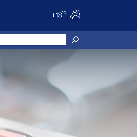
°C
+18