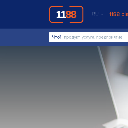
RU
1188 pl
Что?