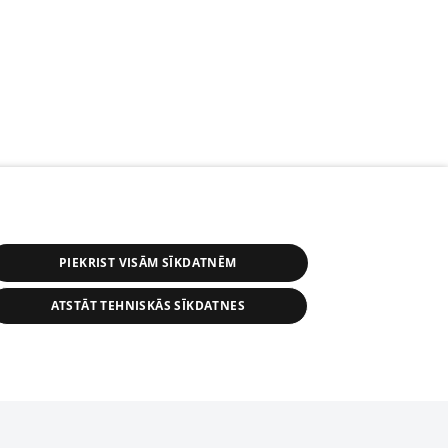
PIEKRIST VISĀM SĪKDATNĒM
ATSTĀT TEHNISKĀS SĪKDATNES