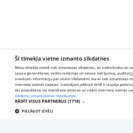
Šī tīmekļa vietne izmanto sīkdatnes
Mūsu tīmekļa vietnē tiek izmantotas sīkdatnes, lai nodrošinātu un u
satura ģenerēšanai, veiktu reklāmas un satura mērījumus, auditorij
sniedzam informāciju par visām sīkdatnēm, kuras tiek izmantotas mū
interneta vietnes sadaļas. Lietotājam jebkurā brīdī ir iespēja piekrist
tās atsaukšana vai mainīšana attiecas uz visām interneta vietnes s
sīkdatņu izmantošanas noteikumos.
RĀDĪT VISUS PARTNERUS
(1718) →
PIELĀGOT IZVĒLI
TEHNISKĀS/OBLIGĀTĀS
STATISTIKAS
M