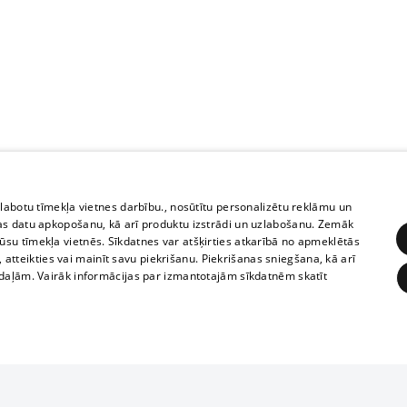
zlabotu tīmekļa vietnes darbību., nosūtītu personalizētu reklāmu un
as datu apkopošanu, kā arī produktu izstrādi un uzlabošanu. Zemāk
su tīmekļa vietnēs. Sīkdatnes var atšķirties atkarībā no apmeklētās
, atteikties vai mainīt savu piekrišanu. Piekrišanas sniegšana, kā arī
adaļām. Vairāk informācijas par izmantotajām sīkdatnēm skatīt
ĒRĶĒŠANA
FUNKCIONĀLĀS
NEKLASIFICĒTĀS