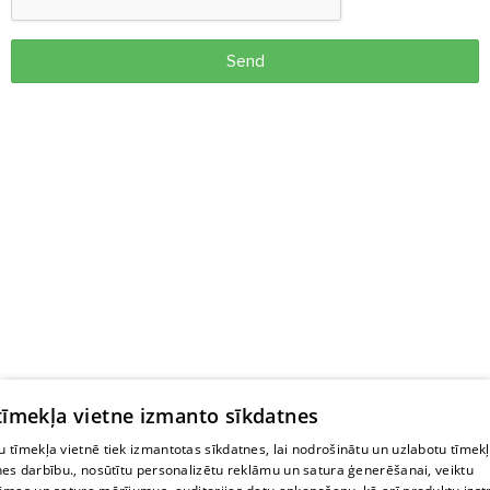
Send
 tīmekļa vietne izmanto sīkdatnes
 tīmekļa vietnē tiek izmantotas sīkdatnes, lai nodrošinātu un uzlabotu tīmek
nes darbību., nosūtītu personalizētu reklāmu un satura ģenerēšanai, veiktu