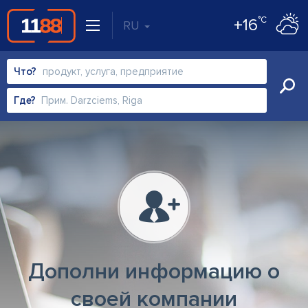
°C
+16
RU
Что?
Где?
Дополни информацию о
своей компании