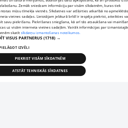
āmas un satura mērījumus, auditorijas datu apkopošanu, kā arī produktu izst
zlabošanu. Zemāk sniedzam informāciju par visām sīkdatnēm, kuras tiek
ntotas mūsu tīmekļa vietnēs. Sīkdatnes var atšķirties atkarībā no apmeklētā
rneta vietnes sadaļas. Lietotājam jebkurā brīdī ir iespēja piekrist, atteikties va
īt savu piekrišanu. Piekrišanas sniegšana, kā arī tās atsaukšana vai mainīša
ecas uz visām interneta vietnes sadaļām. Vairāk informācijas par izmantotaj
atnēm skatīt
sīkdatņu izmantošanas noteikumos.
ĪT VISUS PARTNERUS
(1718) →
PIELĀGOT IZVĒLI
PIEKRIST VISĀM SĪKDATNĒM
ATSTĀT TEHNISKĀS SĪKDATNES
TEHNISKĀS/OBLIGĀTĀS
STATISTIKAS
MĒRĶĒŠANA
FUNKCIONĀLĀS
NEKLASIFICĒTĀS
ehniskās/obligātās
Statistikas
Mērķēšana
Funkcionālās
Neklasificēt