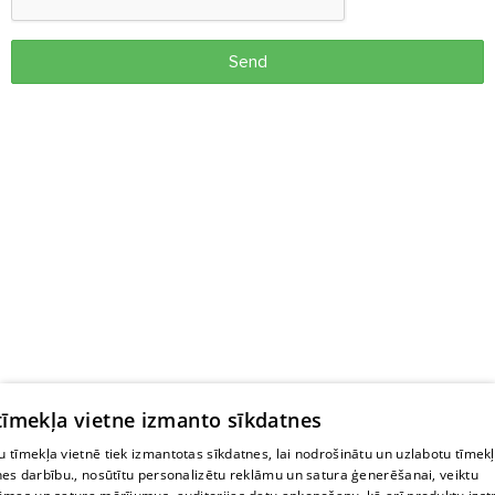
Send
 tīmekļa vietne izmanto sīkdatnes
 tīmekļa vietnē tiek izmantotas sīkdatnes, lai nodrošinātu un uzlabotu tīmek
nes darbību., nosūtītu personalizētu reklāmu un satura ģenerēšanai, veiktu