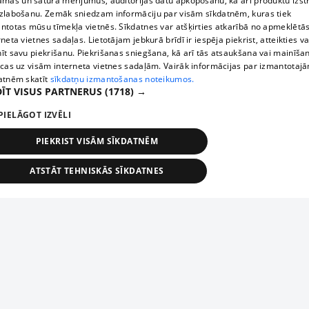
āmas un satura mērījumus, auditorijas datu apkopošanu, kā arī produktu izst
zlabošanu. Zemāk sniedzam informāciju par visām sīkdatnēm, kuras tiek
ntotas mūsu tīmekļa vietnēs. Sīkdatnes var atšķirties atkarībā no apmeklētā
rneta vietnes sadaļas. Lietotājam jebkurā brīdī ir iespēja piekrist, atteikties va
īt savu piekrišanu. Piekrišanas sniegšana, kā arī tās atsaukšana vai mainīša
ecas uz visām interneta vietnes sadaļām. Vairāk informācijas par izmantotaj
atnēm skatīt
sīkdatņu izmantošanas noteikumos.
ĪT VISUS PARTNERUS
(1718) →
PIELĀGOT IZVĒLI
PIEKRIST VISĀM SĪKDATNĒM
ATSTĀT TEHNISKĀS SĪKDATNES
TEHNISKĀS/OBLIGĀTĀS
STATISTIKAS
MĒRĶĒŠANA
FUNKCIONĀLĀS
NEKLASIFICĒTĀS
ehniskās/obligātās
Statistikas
Mērķēšana
Funkcionālās
Neklasificēt