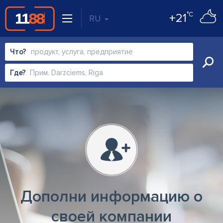
°C
+21
RU
Что?
Где?
Дополни информацию о
своей компании