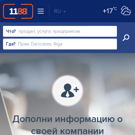
°C
+17
RU
Что?
Где?
Дополни информацию о
своей компании