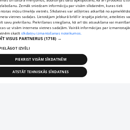
āmas un satura mērījumus, auditorijas datu apkopošanu, kā arī produktu izst
zlabošanu. Zemāk sniedzam informāciju par visām sīkdatnēm, kuras tiek
ntotas mūsu tīmekļa vietnēs. Sīkdatnes var atšķirties atkarībā no apmeklētā
rneta vietnes sadaļas. Lietotājam jebkurā brīdī ir iespēja piekrist, atteikties va
īt savu piekrišanu. Piekrišanas sniegšana, kā arī tās atsaukšana vai mainīša
ecas uz visām interneta vietnes sadaļām. Vairāk informācijas par izmantotaj
atnēm skatīt
sīkdatņu izmantošanas noteikumos.
ĪT VISUS PARTNERUS
(1718) →
PIELĀGOT IZVĒLI
PIEKRIST VISĀM SĪKDATNĒM
ATSTĀT TEHNISKĀS SĪKDATNES
TEHNISKĀS/OBLIGĀTĀS
STATISTIKAS
MĒRĶĒŠANA
FUNKCIONĀLĀS
NEKLASIFICĒTĀS
ehniskās/obligātās
Statistikas
Mērķēšana
Funkcionālās
Neklasificēt