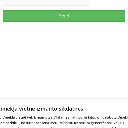
Send
 tīmekļa vietne izmanto sīkdatnes
 tīmekļa vietnē tiek izmantotas sīkdatnes, lai nodrošinātu un uzlabotu tīmek
nes darbību., nosūtītu personalizētu reklāmu un satura ģenerēšanai, veiktu