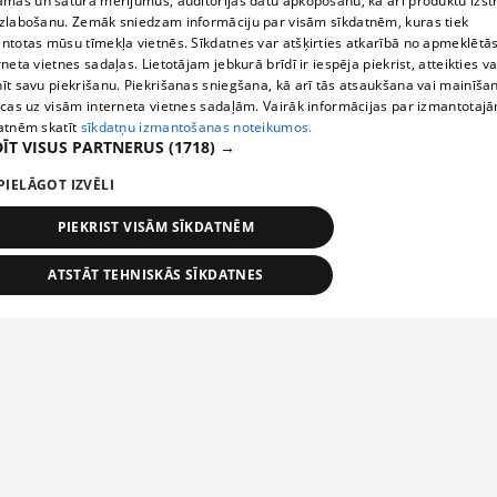
āmas un satura mērījumus, auditorijas datu apkopošanu, kā arī produktu izst
zlabošanu. Zemāk sniedzam informāciju par visām sīkdatnēm, kuras tiek
ntotas mūsu tīmekļa vietnēs. Sīkdatnes var atšķirties atkarībā no apmeklētā
rneta vietnes sadaļas. Lietotājam jebkurā brīdī ir iespēja piekrist, atteikties va
īt savu piekrišanu. Piekrišanas sniegšana, kā arī tās atsaukšana vai mainīša
ecas uz visām interneta vietnes sadaļām. Vairāk informācijas par izmantotaj
atnēm skatīt
sīkdatņu izmantošanas noteikumos.
ĪT VISUS PARTNERUS
(1718) →
PIELĀGOT IZVĒLI
PIEKRIST VISĀM SĪKDATNĒM
ATSTĀT TEHNISKĀS SĪKDATNES
TEHNISKĀS/OBLIGĀTĀS
STATISTIKAS
MĒRĶĒŠANA
FUNKCIONĀLĀS
NEKLASIFICĒTĀS
ehniskās/obligātās
Statistikas
Mērķēšana
Funkcionālās
Neklasificēt