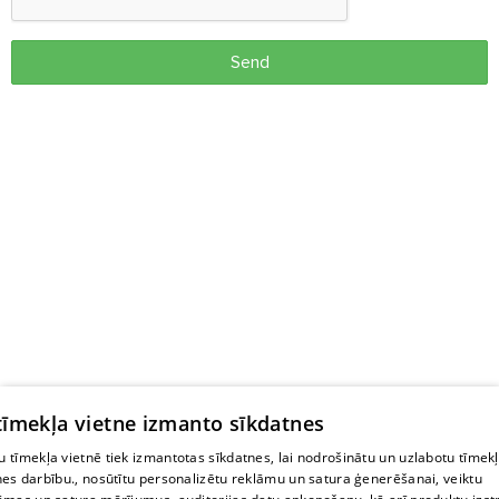
Send
 tīmekļa vietne izmanto sīkdatnes
 tīmekļa vietnē tiek izmantotas sīkdatnes, lai nodrošinātu un uzlabotu tīmek
nes darbību., nosūtītu personalizētu reklāmu un satura ģenerēšanai, veiktu