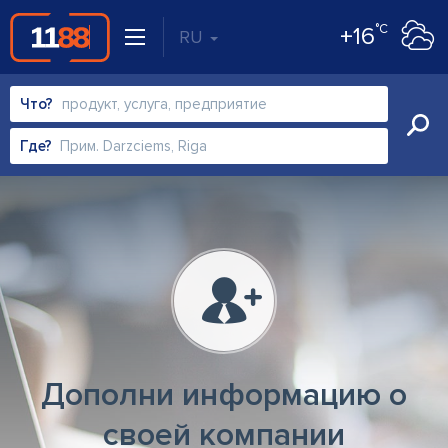
°C
+16
RU
Что?
Где?
Дополни информацию о
своей компании