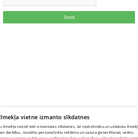
Send
 tīmekļa vietne izmanto sīkdatnes
 tīmekļa vietnē tiek izmantotas sīkdatnes, lai nodrošinātu un uzlabotu tīmek
nes darbību., nosūtītu personalizētu reklāmu un satura ģenerēšanai, veiktu