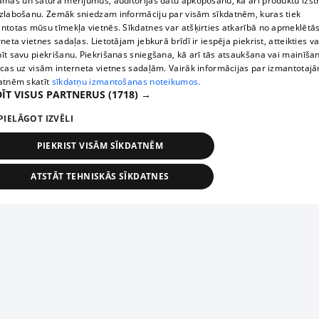
āmas un satura mērījumus, auditorijas datu apkopošanu, kā arī produktu izst
zlabošanu. Zemāk sniedzam informāciju par visām sīkdatnēm, kuras tiek
ntotas mūsu tīmekļa vietnēs. Sīkdatnes var atšķirties atkarībā no apmeklētā
rneta vietnes sadaļas. Lietotājam jebkurā brīdī ir iespēja piekrist, atteikties va
īt savu piekrišanu. Piekrišanas sniegšana, kā arī tās atsaukšana vai mainīša
ecas uz visām interneta vietnes sadaļām. Vairāk informācijas par izmantotaj
atnēm skatīt
sīkdatņu izmantošanas noteikumos.
ĪT VISUS PARTNERUS
(1718) →
PIELĀGOT IZVĒLI
PIEKRIST VISĀM SĪKDATNĒM
ATSTĀT TEHNISKĀS SĪKDATNES
TEHNISKĀS/OBLIGĀTĀS
STATISTIKAS
MĒRĶĒŠANA
FUNKCIONĀLĀS
NEKLASIFICĒTĀS
ehniskās/obligātās
Statistikas
Mērķēšana
Funkcionālās
Neklasificēt