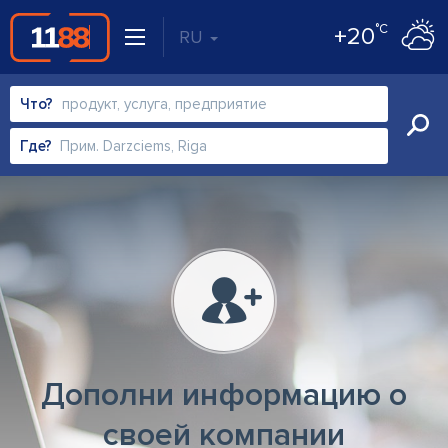
°C
+20
RU
Что?
Где?
Дополни информацию о
своей компании