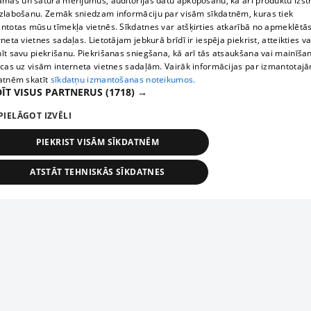
āmas un satura mērījumus, auditorijas datu apkopošanu, kā arī produktu izst
zlabošanu. Zemāk sniedzam informāciju par visām sīkdatnēm, kuras tiek
ntotas mūsu tīmekļa vietnēs. Sīkdatnes var atšķirties atkarībā no apmeklētā
rneta vietnes sadaļas. Lietotājam jebkurā brīdī ir iespēja piekrist, atteikties va
īt savu piekrišanu. Piekrišanas sniegšana, kā arī tās atsaukšana vai mainīša
ecas uz visām interneta vietnes sadaļām. Vairāk informācijas par izmantotaj
atnēm skatīt
sīkdatņu izmantošanas noteikumos.
ĪT VISUS PARTNERUS
(1718) →
PIELĀGOT IZVĒLI
PIEKRIST VISĀM SĪKDATNĒM
ATSTĀT TEHNISKĀS SĪKDATNES
TEHNISKĀS/OBLIGĀTĀS
STATISTIKAS
MĒRĶĒŠANA
FUNKCIONĀLĀS
NEKLASIFICĒTĀS
ehniskās/obligātās
Statistikas
Mērķēšana
Funkcionālās
Neklasificēt