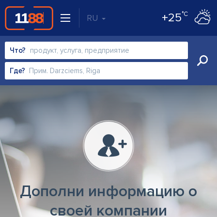
°C
+25
RU
Что?
Где?
Дополни информацию о
своей компании