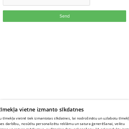
Send
 tīmekļa vietne izmanto sīkdatnes
 tīmekļa vietnē tiek izmantotas sīkdatnes, lai nodrošinātu un uzlabotu tīmek
nes darbību., nosūtītu personalizētu reklāmu un satura ģenerēšanai, veiktu