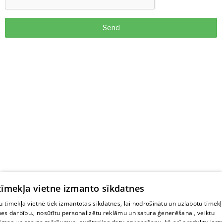
Send
 tīmekļa vietne izmanto sīkdatnes
 tīmekļa vietnē tiek izmantotas sīkdatnes, lai nodrošinātu un uzlabotu tīmek
nes darbību., nosūtītu personalizētu reklāmu un satura ģenerēšanai, veiktu