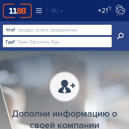
°C
+21
RU
Что?
Где?
Дополни информацию о
своей компании