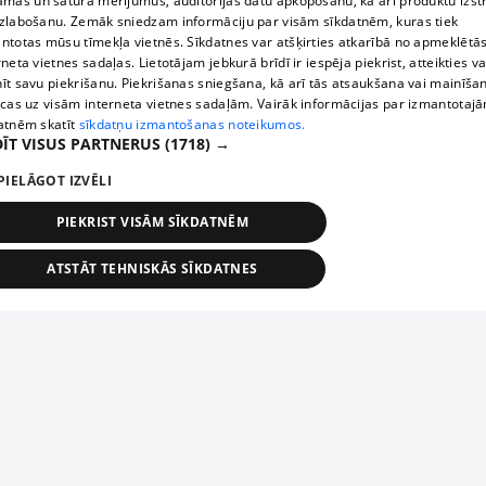
āmas un satura mērījumus, auditorijas datu apkopošanu, kā arī produktu izst
zlabošanu. Zemāk sniedzam informāciju par visām sīkdatnēm, kuras tiek
ntotas mūsu tīmekļa vietnēs. Sīkdatnes var atšķirties atkarībā no apmeklētā
rneta vietnes sadaļas. Lietotājam jebkurā brīdī ir iespēja piekrist, atteikties va
īt savu piekrišanu. Piekrišanas sniegšana, kā arī tās atsaukšana vai mainīša
ecas uz visām interneta vietnes sadaļām. Vairāk informācijas par izmantotaj
atnēm skatīt
sīkdatņu izmantošanas noteikumos.
ĪT VISUS PARTNERUS
(1718) →
PIELĀGOT IZVĒLI
PIEKRIST VISĀM SĪKDATNĒM
ATSTĀT TEHNISKĀS SĪKDATNES
TEHNISKĀS/OBLIGĀTĀS
STATISTIKAS
MĒRĶĒŠANA
FUNKCIONĀLĀS
NEKLASIFICĒTĀS
ehniskās/obligātās
Statistikas
Mērķēšana
Funkcionālās
Neklasificēt