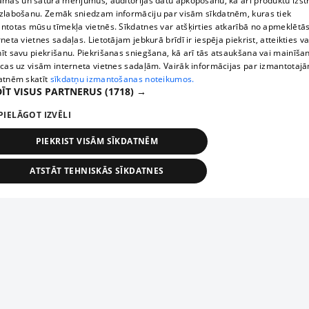
āmas un satura mērījumus, auditorijas datu apkopošanu, kā arī produktu izst
zlabošanu. Zemāk sniedzam informāciju par visām sīkdatnēm, kuras tiek
ntotas mūsu tīmekļa vietnēs. Sīkdatnes var atšķirties atkarībā no apmeklētā
rneta vietnes sadaļas. Lietotājam jebkurā brīdī ir iespēja piekrist, atteikties va
īt savu piekrišanu. Piekrišanas sniegšana, kā arī tās atsaukšana vai mainīša
ecas uz visām interneta vietnes sadaļām. Vairāk informācijas par izmantotaj
atnēm skatīt
sīkdatņu izmantošanas noteikumos.
ĪT VISUS PARTNERUS
(1718) →
PIELĀGOT IZVĒLI
PIEKRIST VISĀM SĪKDATNĒM
ATSTĀT TEHNISKĀS SĪKDATNES
TEHNISKĀS/OBLIGĀTĀS
STATISTIKAS
MĒRĶĒŠANA
FUNKCIONĀLĀS
NEKLASIFICĒTĀS
ehniskās/obligātās
Statistikas
Mērķēšana
Funkcionālās
Neklasificēt