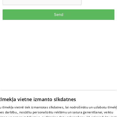
Send
 tīmekļa vietne izmanto sīkdatnes
 tīmekļa vietnē tiek izmantotas sīkdatnes, lai nodrošinātu un uzlabotu tīmek
nes darbību., nosūtītu personalizētu reklāmu un satura ģenerēšanai, veiktu