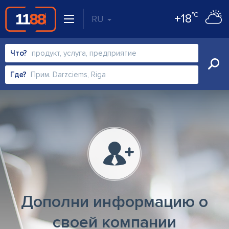
°C
+18
RU
Что?
Где?
Дополни информацию о
своей компании