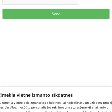
Send
 tīmekļa vietne izmanto sīkdatnes
 tīmekļa vietnē tiek izmantotas sīkdatnes, lai nodrošinātu un uzlabotu tīmek
nes darbību., nosūtītu personalizētu reklāmu un satura ģenerēšanai, veiktu