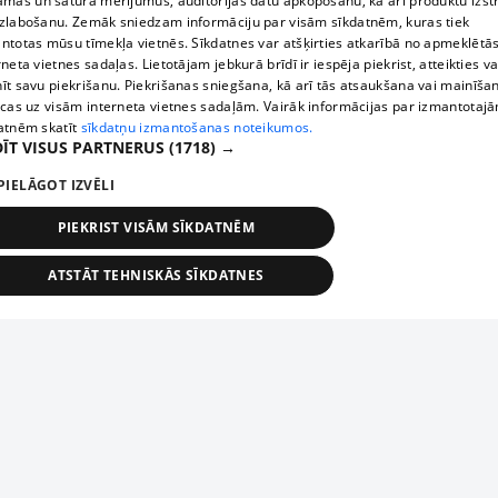
āmas un satura mērījumus, auditorijas datu apkopošanu, kā arī produktu izst
zlabošanu. Zemāk sniedzam informāciju par visām sīkdatnēm, kuras tiek
ntotas mūsu tīmekļa vietnēs. Sīkdatnes var atšķirties atkarībā no apmeklētā
rneta vietnes sadaļas. Lietotājam jebkurā brīdī ir iespēja piekrist, atteikties va
īt savu piekrišanu. Piekrišanas sniegšana, kā arī tās atsaukšana vai mainīša
ecas uz visām interneta vietnes sadaļām. Vairāk informācijas par izmantotaj
atnēm skatīt
sīkdatņu izmantošanas noteikumos.
ĪT VISUS PARTNERUS
(1718) →
PIELĀGOT IZVĒLI
PIEKRIST VISĀM SĪKDATNĒM
ATSTĀT TEHNISKĀS SĪKDATNES
TEHNISKĀS/OBLIGĀTĀS
STATISTIKAS
MĒRĶĒŠANA
FUNKCIONĀLĀS
NEKLASIFICĒTĀS
ehniskās/obligātās
Statistikas
Mērķēšana
Funkcionālās
Neklasificēt