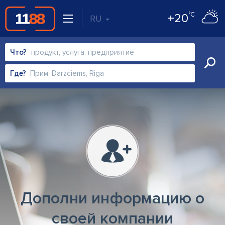
°C
+20
RU
Что?
Где?
Дополни информацию о
своей компании