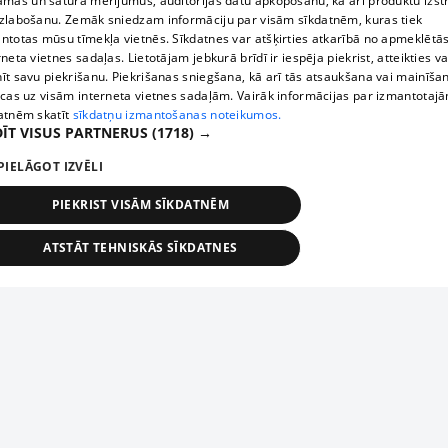
āmas un satura mērījumus, auditorijas datu apkopošanu, kā arī produktu izst
zlabošanu. Zemāk sniedzam informāciju par visām sīkdatnēm, kuras tiek
ntotas mūsu tīmekļa vietnēs. Sīkdatnes var atšķirties atkarībā no apmeklētā
rneta vietnes sadaļas. Lietotājam jebkurā brīdī ir iespēja piekrist, atteikties va
īt savu piekrišanu. Piekrišanas sniegšana, kā arī tās atsaukšana vai mainīša
ecas uz visām interneta vietnes sadaļām. Vairāk informācijas par izmantotaj
atnēm skatīt
sīkdatņu izmantošanas noteikumos.
ĪT VISUS PARTNERUS
(1718) →
PIELĀGOT IZVĒLI
PIEKRIST VISĀM SĪKDATNĒM
ATSTĀT TEHNISKĀS SĪKDATNES
TEHNISKĀS/OBLIGĀTĀS
STATISTIKAS
MĒRĶĒŠANA
FUNKCIONĀLĀS
NEKLASIFICĒTĀS
ehniskās/obligātās
Statistikas
Mērķēšana
Funkcionālās
Neklasificēt