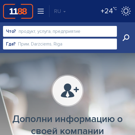
°C
+24
RU
Что?
Где?
Дополни информацию о
своей компании