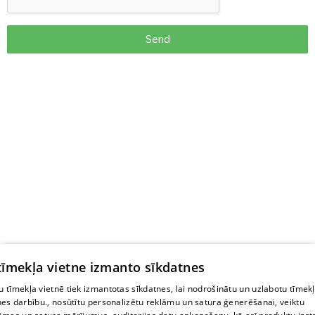
Send
 tīmekļa vietne izmanto sīkdatnes
 tīmekļa vietnē tiek izmantotas sīkdatnes, lai nodrošinātu un uzlabotu tīmek
nes darbību., nosūtītu personalizētu reklāmu un satura ģenerēšanai, veiktu