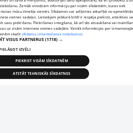
āmas un satura mērījumus, auditorijas datu apkopošanu, kā arī produktu izst
zlabošanu. Zemāk sniedzam informāciju par visām sīkdatnēm, kuras tiek
ntotas mūsu tīmekļa vietnēs. Sīkdatnes var atšķirties atkarībā no apmeklētā
rneta vietnes sadaļas. Lietotājam jebkurā brīdī ir iespēja piekrist, atteikties va
īt savu piekrišanu. Piekrišanas sniegšana, kā arī tās atsaukšana vai mainīša
ecas uz visām interneta vietnes sadaļām. Vairāk informācijas par izmantotaj
atnēm skatīt
sīkdatņu izmantošanas noteikumos.
ĪT VISUS PARTNERUS
(1718) →
PIELĀGOT IZVĒLI
PIEKRIST VISĀM SĪKDATNĒM
ATSTĀT TEHNISKĀS SĪKDATNES
TEHNISKĀS/OBLIGĀTĀS
STATISTIKAS
MĒRĶĒŠANA
FUNKCIONĀLĀS
NEKLASIFICĒTĀS
ehniskās/obligātās
Statistikas
Mērķēšana
Funkcionālās
Neklasificēt