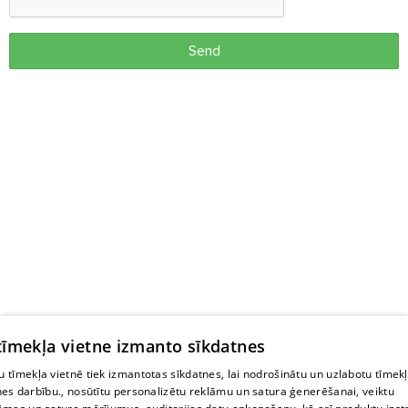
Send
 tīmekļa vietne izmanto sīkdatnes
 tīmekļa vietnē tiek izmantotas sīkdatnes, lai nodrošinātu un uzlabotu tīmek
nes darbību., nosūtītu personalizētu reklāmu un satura ģenerēšanai, veiktu