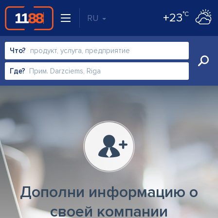
°C
+23
RU
Что?
Где?
Дополни информацию о
своей компании