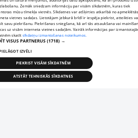
āmas un satura mērījumus, auditorijas datu apkopošanu, kā arī produktu izst
zlabošanu. Zemāk sniedzam informāciju par visām sīkdatnēm, kuras tiek
ntotas mūsu tīmekļa vietnēs. Sīkdatnes var atšķirties atkarībā no apmeklētā
rneta vietnes sadaļas. Lietotājam jebkurā brīdī ir iespēja piekrist, atteikties va
īt savu piekrišanu. Piekrišanas sniegšana, kā arī tās atsaukšana vai mainīša
ecas uz visām interneta vietnes sadaļām. Vairāk informācijas par izmantotaj
atnēm skatīt
sīkdatņu izmantošanas noteikumos.
ĪT VISUS PARTNERUS
(1718) →
PIELĀGOT IZVĒLI
PIEKRIST VISĀM SĪKDATNĒM
ATSTĀT TEHNISKĀS SĪKDATNES
TEHNISKĀS/OBLIGĀTĀS
STATISTIKAS
MĒRĶĒŠANA
FUNKCIONĀLĀS
NEKLASIFICĒTĀS
ehniskās/obligātās
Statistikas
Mērķēšana
Funkcionālās
Neklasificēt