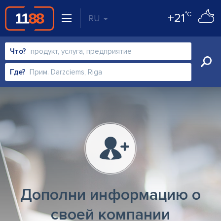
°C
+21
RU
Что?
Где?
Дополни информацию о
своей компании