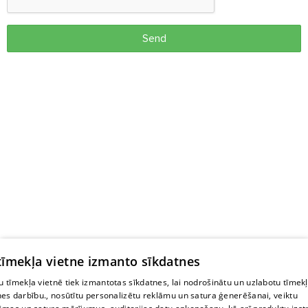
Send
 tīmekļa vietne izmanto sīkdatnes
 tīmekļa vietnē tiek izmantotas sīkdatnes, lai nodrošinātu un uzlabotu tīmek
nes darbību., nosūtītu personalizētu reklāmu un satura ģenerēšanai, veiktu