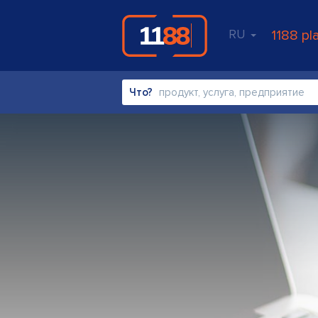
RU
1188 pl
Что?