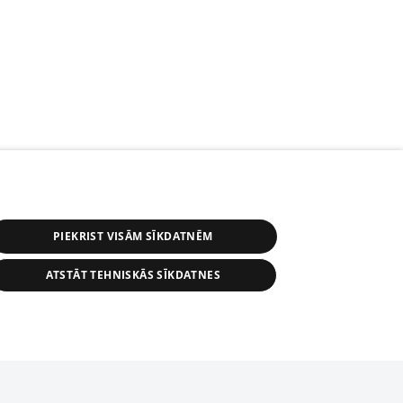
PIEKRIST VISĀM SĪKDATNĒM
ATSTĀT TEHNISKĀS SĪKDATNES