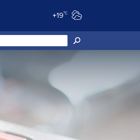
°C
+19