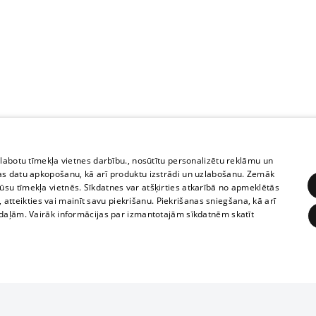
zlabotu tīmekļa vietnes darbību., nosūtītu personalizētu reklāmu un
as datu apkopošanu, kā arī produktu izstrādi un uzlabošanu. Zemāk
su tīmekļa vietnēs. Sīkdatnes var atšķirties atkarībā no apmeklētās
, atteikties vai mainīt savu piekrišanu. Piekrišanas sniegšana, kā arī
adaļām. Vairāk informācijas par izmantotajām sīkdatnēm skatīt
ĒRĶĒŠANA
FUNKCIONĀLĀS
NEKLASIFICĒTĀS