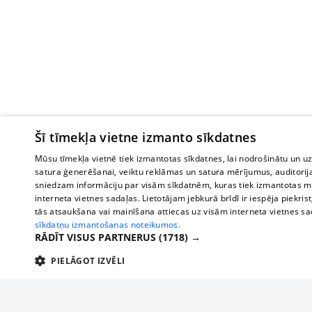
Šī tīmekļa vietne izmanto sīkdatnes
Mūsu tīmekļa vietnē tiek izmantotas sīkdatnes, lai nodrošinātu un u
satura ģenerēšanai, veiktu reklāmas un satura mērījumus, auditorij
sniedzam informāciju par visām sīkdatnēm, kuras tiek izmantotas mū
interneta vietnes sadaļas. Lietotājam jebkurā brīdī ir iespēja piekrist
tās atsaukšana vai mainīšana attiecas uz visām interneta vietnes s
sīkdatņu izmantošanas noteikumos.
RĀDĪT VISUS PARTNERUS
(1718) →
PIELĀGOT IZVĒLI
TEHNISKĀS/OBLIGĀTĀS
STATISTIKAS
M