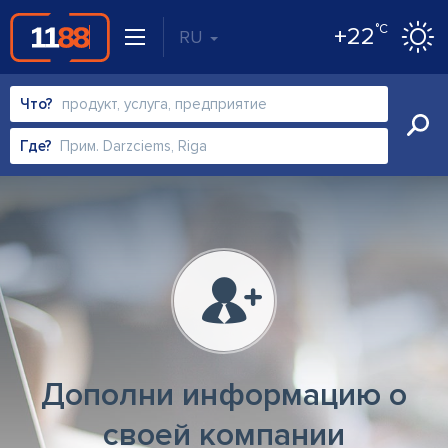
°C
+22
RU
Что?
Где?
Дополни информацию о
своей компании