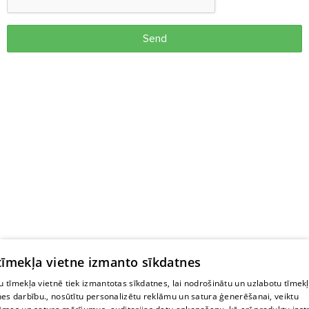
Send
 tīmekļa vietne izmanto sīkdatnes
 tīmekļa vietnē tiek izmantotas sīkdatnes, lai nodrošinātu un uzlabotu tīmek
nes darbību., nosūtītu personalizētu reklāmu un satura ģenerēšanai, veiktu