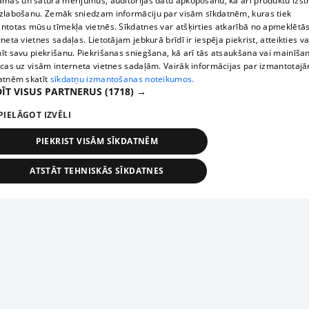
āmas un satura mērījumus, auditorijas datu apkopošanu, kā arī produktu izst
zlabošanu. Zemāk sniedzam informāciju par visām sīkdatnēm, kuras tiek
ntotas mūsu tīmekļa vietnēs. Sīkdatnes var atšķirties atkarībā no apmeklētā
rneta vietnes sadaļas. Lietotājam jebkurā brīdī ir iespēja piekrist, atteikties va
īt savu piekrišanu. Piekrišanas sniegšana, kā arī tās atsaukšana vai mainīša
ecas uz visām interneta vietnes sadaļām. Vairāk informācijas par izmantotaj
atnēm skatīt
sīkdatņu izmantošanas noteikumos.
ĪT VISUS PARTNERUS
(1718) →
PIELĀGOT IZVĒLI
PIEKRIST VISĀM SĪKDATNĒM
ATSTĀT TEHNISKĀS SĪKDATNES
TEHNISKĀS/OBLIGĀTĀS
STATISTIKAS
MĒRĶĒŠANA
FUNKCIONĀLĀS
NEKLASIFICĒTĀS
ehniskās/obligātās
Statistikas
Mērķēšana
Funkcionālās
Neklasificēt