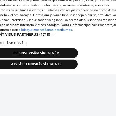
āmas un satura mērījumus, auditorijas datu apkopošanu, kā arī produktu izst
zlabošanu. Zemāk sniedzam informāciju par visām sīkdatnēm, kuras tiek
ntotas mūsu tīmekļa vietnēs. Sīkdatnes var atšķirties atkarībā no apmeklētā
rneta vietnes sadaļas. Lietotājam jebkurā brīdī ir iespēja piekrist, atteikties va
īt savu piekrišanu. Piekrišanas sniegšana, kā arī tās atsaukšana vai mainīša
ecas uz visām interneta vietnes sadaļām. Vairāk informācijas par izmantotaj
atnēm skatīt
sīkdatņu izmantošanas noteikumos.
ĪT VISUS PARTNERUS
(1718) →
PIELĀGOT IZVĒLI
PIEKRIST VISĀM SĪKDATNĒM
ATSTĀT TEHNISKĀS SĪKDATNES
TEHNISKĀS/OBLIGĀTĀS
STATISTIKAS
MĒRĶĒŠANA
FUNKCIONĀLĀS
NEKLASIFICĒTĀS
ehniskās/obligātās
Statistikas
Mērķēšana
Funkcionālās
Neklasificēt