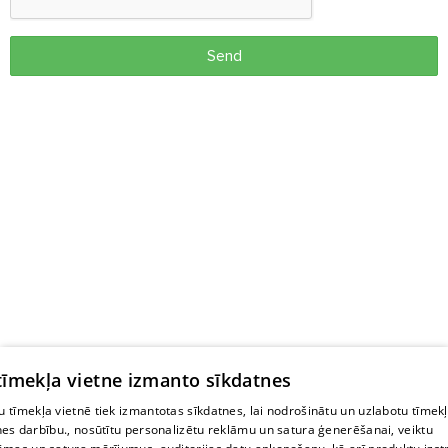
Send
 tīmekļa vietne izmanto sīkdatnes
 tīmekļa vietnē tiek izmantotas sīkdatnes, lai nodrošinātu un uzlabotu tīmek
nes darbību., nosūtītu personalizētu reklāmu un satura ģenerēšanai, veiktu