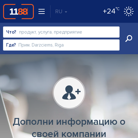
°C
+24
RU
Что?
Где?
Дополни информацию о
своей компании