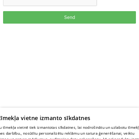
Send
 tīmekļa vietne izmanto sīkdatnes
 tīmekļa vietnē tiek izmantotas sīkdatnes, lai nodrošinātu un uzlabotu tīmek
nes darbību., nosūtītu personalizētu reklāmu un satura ģenerēšanai, veiktu