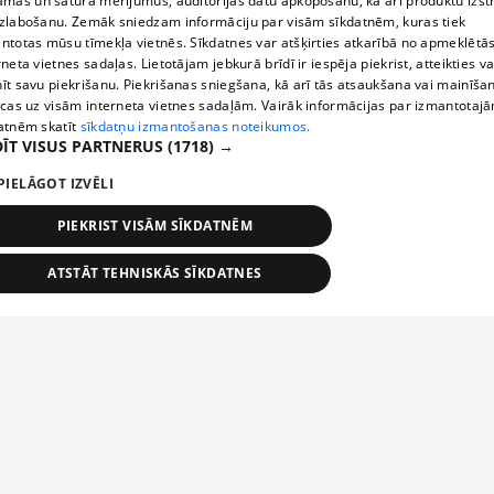
āmas un satura mērījumus, auditorijas datu apkopošanu, kā arī produktu izst
zlabošanu. Zemāk sniedzam informāciju par visām sīkdatnēm, kuras tiek
ntotas mūsu tīmekļa vietnēs. Sīkdatnes var atšķirties atkarībā no apmeklētā
rneta vietnes sadaļas. Lietotājam jebkurā brīdī ir iespēja piekrist, atteikties va
īt savu piekrišanu. Piekrišanas sniegšana, kā arī tās atsaukšana vai mainīša
ecas uz visām interneta vietnes sadaļām. Vairāk informācijas par izmantotaj
atnēm skatīt
sīkdatņu izmantošanas noteikumos.
ĪT VISUS PARTNERUS
(1718) →
PIELĀGOT IZVĒLI
PIEKRIST VISĀM SĪKDATNĒM
ATSTĀT TEHNISKĀS SĪKDATNES
TEHNISKĀS/OBLIGĀTĀS
STATISTIKAS
MĒRĶĒŠANA
FUNKCIONĀLĀS
NEKLASIFICĒTĀS
ehniskās/obligātās
Statistikas
Mērķēšana
Funkcionālās
Neklasificēt