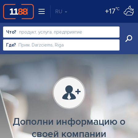
°C
+17
RU
Что?
Где?
Дополни информацию о
своей компании