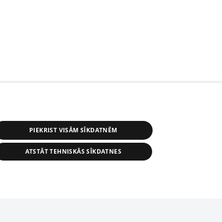
PIEKRIST VISĀM SĪKDATNĒM
ATSTĀT TEHNISKĀS SĪKDATNES