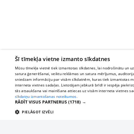
Šī tīmekļa vietne izmanto sīkdatnes
Mūsu tīmekļa vietnē tiek izmantotas sīkdatnes, lai nodrošinātu un u
satura ģenerēšanai, veiktu reklāmas un satura mērījumus, auditorij
sniedzam informāciju par visām sīkdatnēm, kuras tiek izmantotas mū
interneta vietnes sadaļas. Lietotājam jebkurā brīdī ir iespēja piekrist
tās atsaukšana vai mainīšana attiecas uz visām interneta vietnes s
sīkdatņu izmantošanas noteikumos.
RĀDĪT VISUS PARTNERUS
(1718) →
PIELĀGOT IZVĒLI
TEHNISKĀS/OBLIGĀTĀS
STATISTIKAS
M