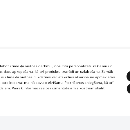
zlabotu tīmekļa vietnes darbību., nosūtītu personalizētu reklāmu un
as datu apkopošanu, kā arī produktu izstrādi un uzlabošanu. Zemāk
su tīmekļa vietnēs. Sīkdatnes var atšķirties atkarībā no apmeklētās
, atteikties vai mainīt savu piekrišanu. Piekrišanas sniegšana, kā arī
adaļām. Vairāk informācijas par izmantotajām sīkdatnēm skatīt
ĒRĶĒŠANA
FUNKCIONĀLĀS
NEKLASIFICĒTĀS