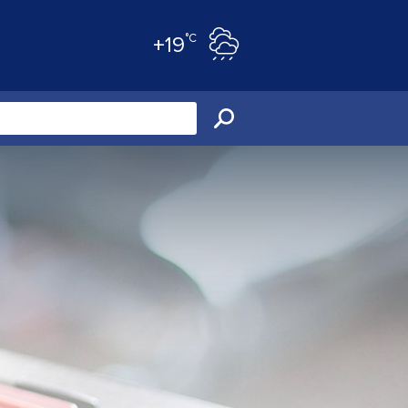
°C
+19