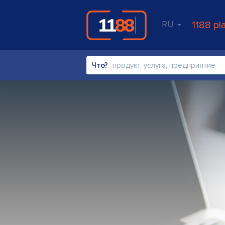
RU
1188 pl
Что?