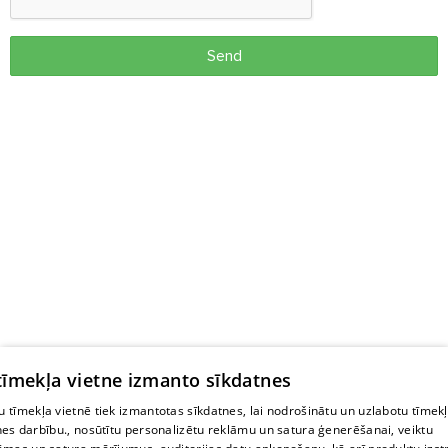
Send
 tīmekļa vietne izmanto sīkdatnes
 tīmekļa vietnē tiek izmantotas sīkdatnes, lai nodrošinātu un uzlabotu tīmek
nes darbību., nosūtītu personalizētu reklāmu un satura ģenerēšanai, veiktu