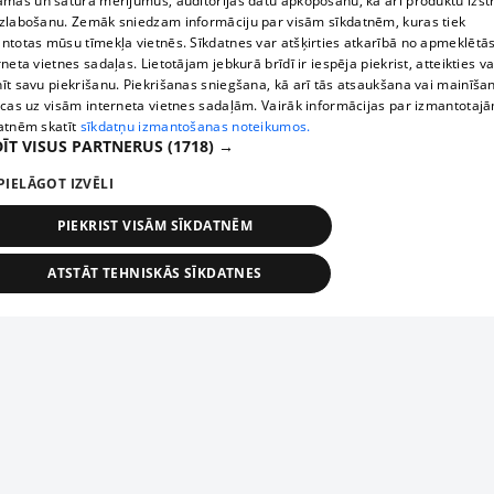
āmas un satura mērījumus, auditorijas datu apkopošanu, kā arī produktu izst
zlabošanu. Zemāk sniedzam informāciju par visām sīkdatnēm, kuras tiek
ntotas mūsu tīmekļa vietnēs. Sīkdatnes var atšķirties atkarībā no apmeklētā
rneta vietnes sadaļas. Lietotājam jebkurā brīdī ir iespēja piekrist, atteikties va
īt savu piekrišanu. Piekrišanas sniegšana, kā arī tās atsaukšana vai mainīša
ecas uz visām interneta vietnes sadaļām. Vairāk informācijas par izmantotaj
atnēm skatīt
sīkdatņu izmantošanas noteikumos.
ĪT VISUS PARTNERUS
(1718) →
PIELĀGOT IZVĒLI
PIEKRIST VISĀM SĪKDATNĒM
ATSTĀT TEHNISKĀS SĪKDATNES
TEHNISKĀS/OBLIGĀTĀS
STATISTIKAS
MĒRĶĒŠANA
FUNKCIONĀLĀS
NEKLASIFICĒTĀS
ehniskās/obligātās
Statistikas
Mērķēšana
Funkcionālās
Neklasificēt