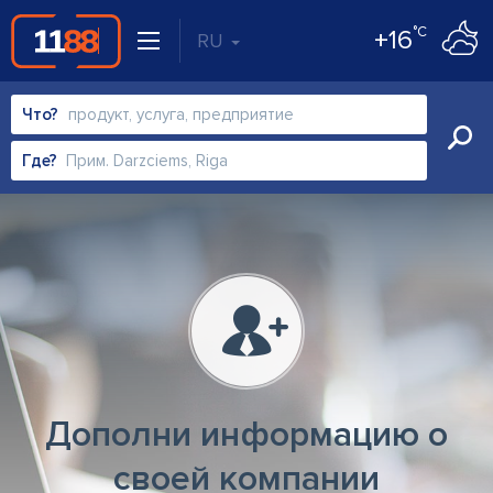
°C
+16
RU
Что?
Где?
Дополни информацию о
своей компании