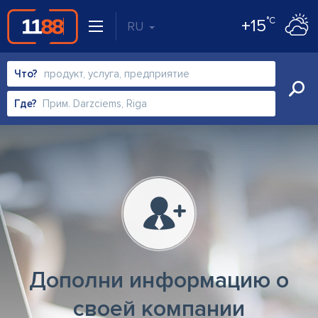
°C
+15
RU
Что?
Где?
Дополни информацию о
своей компании