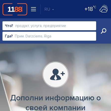
°C
+18
RU
Что?
Где?
Дополни информацию о
своей компании