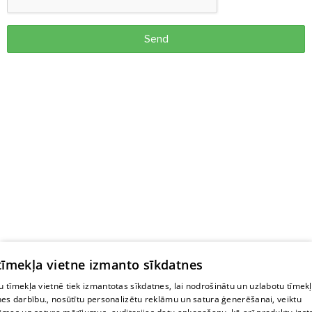
Send
 tīmekļa vietne izmanto sīkdatnes
 tīmekļa vietnē tiek izmantotas sīkdatnes, lai nodrošinātu un uzlabotu tīmek
nes darbību., nosūtītu personalizētu reklāmu un satura ģenerēšanai, veiktu