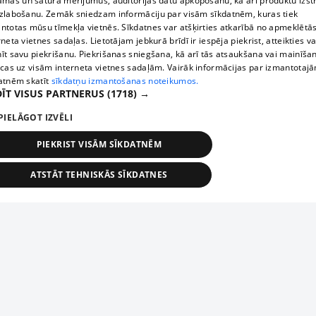
āmas un satura mērījumus, auditorijas datu apkopošanu, kā arī produktu izst
zlabošanu. Zemāk sniedzam informāciju par visām sīkdatnēm, kuras tiek
ntotas mūsu tīmekļa vietnēs. Sīkdatnes var atšķirties atkarībā no apmeklētā
rneta vietnes sadaļas. Lietotājam jebkurā brīdī ir iespēja piekrist, atteikties va
īt savu piekrišanu. Piekrišanas sniegšana, kā arī tās atsaukšana vai mainīša
ecas uz visām interneta vietnes sadaļām. Vairāk informācijas par izmantotaj
atnēm skatīt
sīkdatņu izmantošanas noteikumos.
ĪT VISUS PARTNERUS
(1718) →
PIELĀGOT IZVĒLI
PIEKRIST VISĀM SĪKDATNĒM
ATSTĀT TEHNISKĀS SĪKDATNES
TEHNISKĀS/OBLIGĀTĀS
STATISTIKAS
MĒRĶĒŠANA
FUNKCIONĀLĀS
NEKLASIFICĒTĀS
ehniskās/obligātās
Statistikas
Mērķēšana
Funkcionālās
Neklasificēt