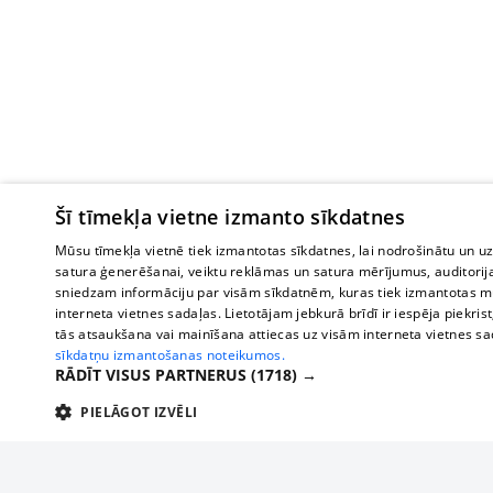
Šī tīmekļa vietne izmanto sīkdatnes
Mūsu tīmekļa vietnē tiek izmantotas sīkdatnes, lai nodrošinātu un u
satura ģenerēšanai, veiktu reklāmas un satura mērījumus, auditorij
sniedzam informāciju par visām sīkdatnēm, kuras tiek izmantotas mū
interneta vietnes sadaļas. Lietotājam jebkurā brīdī ir iespēja piekrist
tās atsaukšana vai mainīšana attiecas uz visām interneta vietnes s
sīkdatņu izmantošanas noteikumos.
RĀDĪT VISUS PARTNERUS
(1718) →
PIELĀGOT IZVĒLI
TEHNISKĀS/OBLIGĀTĀS
STATISTIKAS
M