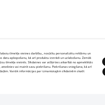
zlabotu tīmekļa vietnes darbību., nosūtītu personalizētu reklāmu un
as datu apkopošanu, kā arī produktu izstrādi un uzlabošanu. Zemāk
su tīmekļa vietnēs. Sīkdatnes var atšķirties atkarībā no apmeklētās
, atteikties vai mainīt savu piekrišanu. Piekrišanas sniegšana, kā arī
adaļām. Vairāk informācijas par izmantotajām sīkdatnēm skatīt
ĒRĶĒŠANA
FUNKCIONĀLĀS
NEKLASIFICĒTĀS