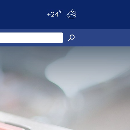
°C
+24