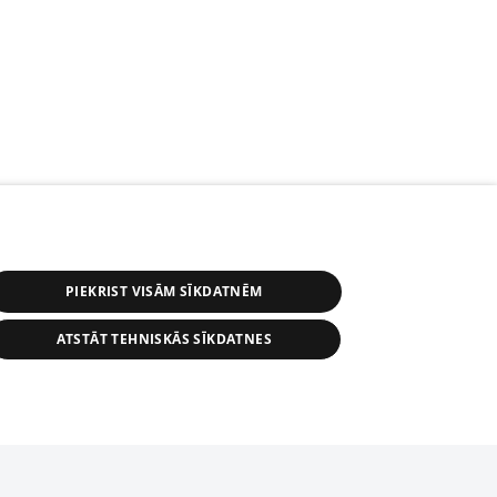
PIEKRIST VISĀM SĪKDATNĒM
ATSTĀT TEHNISKĀS SĪKDATNES