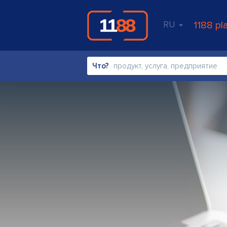
RU
1188 pl
Что?