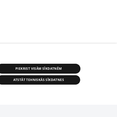
PIEKRIST VISĀM SĪKDATNĒM
ATSTĀT TEHNISKĀS SĪKDATNES