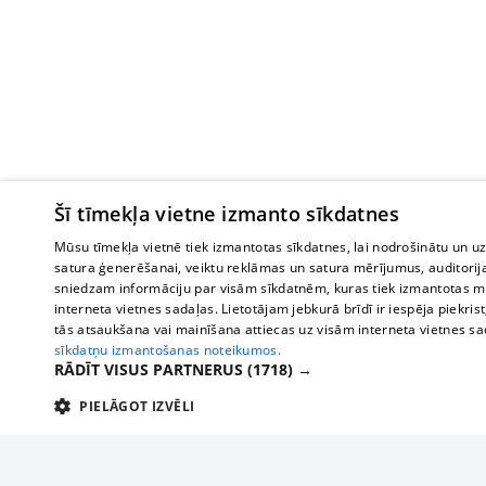
Šī tīmekļa vietne izmanto sīkdatnes
Mūsu tīmekļa vietnē tiek izmantotas sīkdatnes, lai nodrošinātu un u
satura ģenerēšanai, veiktu reklāmas un satura mērījumus, auditorij
sniedzam informāciju par visām sīkdatnēm, kuras tiek izmantotas mū
interneta vietnes sadaļas. Lietotājam jebkurā brīdī ir iespēja piekrist
tās atsaukšana vai mainīšana attiecas uz visām interneta vietnes s
sīkdatņu izmantošanas noteikumos.
RĀDĪT VISUS PARTNERUS
(1718) →
PIELĀGOT IZVĒLI
TEHNISKĀS/OBLIGĀTĀS
STATISTIKAS
M