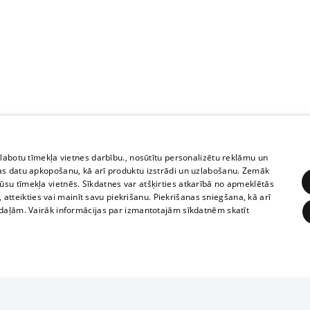
zlabotu tīmekļa vietnes darbību., nosūtītu personalizētu reklāmu un
as datu apkopošanu, kā arī produktu izstrādi un uzlabošanu. Zemāk
su tīmekļa vietnēs. Sīkdatnes var atšķirties atkarībā no apmeklētās
, atteikties vai mainīt savu piekrišanu. Piekrišanas sniegšana, kā arī
adaļām. Vairāk informācijas par izmantotajām sīkdatnēm skatīt
ĒRĶĒŠANA
FUNKCIONĀLĀS
NEKLASIFICĒTĀS