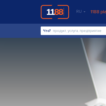
RU
1188 pl
Что?