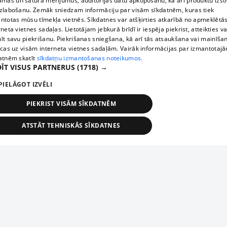
āmas un satura mērījumus, auditorijas datu apkopošanu, kā arī produktu izst
zlabošanu. Zemāk sniedzam informāciju par visām sīkdatnēm, kuras tiek
ntotas mūsu tīmekļa vietnēs. Sīkdatnes var atšķirties atkarībā no apmeklētā
rneta vietnes sadaļas. Lietotājam jebkurā brīdī ir iespēja piekrist, atteikties va
īt savu piekrišanu. Piekrišanas sniegšana, kā arī tās atsaukšana vai mainīša
ecas uz visām interneta vietnes sadaļām. Vairāk informācijas par izmantotaj
atnēm skatīt
sīkdatņu izmantošanas noteikumos.
ĪT VISUS PARTNERUS
(1718) →
PIELĀGOT IZVĒLI
PIEKRIST VISĀM SĪKDATNĒM
ATSTĀT TEHNISKĀS SĪKDATNES
TEHNISKĀS/OBLIGĀTĀS
STATISTIKAS
MĒRĶĒŠANA
FUNKCIONĀLĀS
NEKLASIFICĒTĀS
ehniskās/obligātās
Statistikas
Mērķēšana
Funkcionālās
Neklasificēt