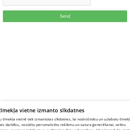
Send
 tīmekļa vietne izmanto sīkdatnes
 tīmekļa vietnē tiek izmantotas sīkdatnes, lai nodrošinātu un uzlabotu tīmek
nes darbību., nosūtītu personalizētu reklāmu un satura ģenerēšanai, veiktu