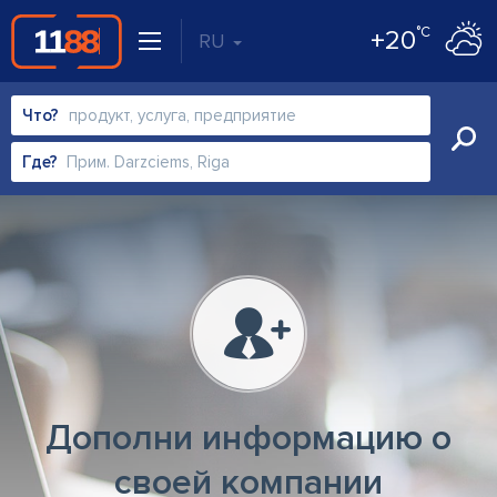
°C
+20
RU
Что?
Где?
Дополни информацию о
своей компании