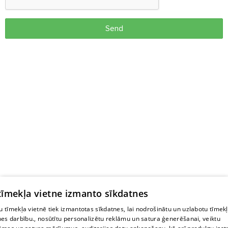
Send
 tīmekļa vietne izmanto sīkdatnes
 tīmekļa vietnē tiek izmantotas sīkdatnes, lai nodrošinātu un uzlabotu tīmek
nes darbību., nosūtītu personalizētu reklāmu un satura ģenerēšanai, veiktu