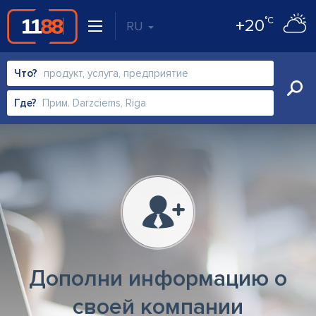
°C
+20
RU
Что?
Где?
Дополни информацию о
своей компании