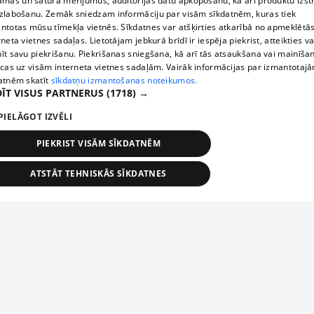
āmas un satura mērījumus, auditorijas datu apkopošanu, kā arī produktu izst
zlabošanu. Zemāk sniedzam informāciju par visām sīkdatnēm, kuras tiek
ntotas mūsu tīmekļa vietnēs. Sīkdatnes var atšķirties atkarībā no apmeklētā
rneta vietnes sadaļas. Lietotājam jebkurā brīdī ir iespēja piekrist, atteikties va
īt savu piekrišanu. Piekrišanas sniegšana, kā arī tās atsaukšana vai mainīša
ecas uz visām interneta vietnes sadaļām. Vairāk informācijas par izmantotaj
atnēm skatīt
sīkdatņu izmantošanas noteikumos.
ĪT VISUS PARTNERUS
(1718) →
PIELĀGOT IZVĒLI
PIEKRIST VISĀM SĪKDATNĒM
ATSTĀT TEHNISKĀS SĪKDATNES
TEHNISKĀS/OBLIGĀTĀS
STATISTIKAS
MĒRĶĒŠANA
FUNKCIONĀLĀS
NEKLASIFICĒTĀS
ehniskās/obligātās
Statistikas
Mērķēšana
Funkcionālās
Neklasificēt