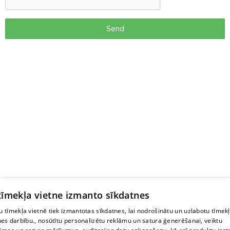
Send
 tīmekļa vietne izmanto sīkdatnes
 tīmekļa vietnē tiek izmantotas sīkdatnes, lai nodrošinātu un uzlabotu tīmek
nes darbību., nosūtītu personalizētu reklāmu un satura ģenerēšanai, veiktu