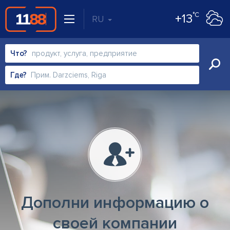
°C
+13
RU
Что?
Где?
Дополни информацию о
своей компании