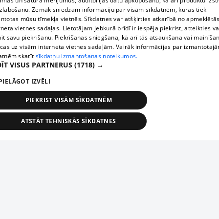
āmas un satura mērījumus, auditorijas datu apkopošanu, kā arī produktu izst
zlabošanu. Zemāk sniedzam informāciju par visām sīkdatnēm, kuras tiek
ntotas mūsu tīmekļa vietnēs. Sīkdatnes var atšķirties atkarībā no apmeklētā
rneta vietnes sadaļas. Lietotājam jebkurā brīdī ir iespēja piekrist, atteikties va
īt savu piekrišanu. Piekrišanas sniegšana, kā arī tās atsaukšana vai mainīša
ecas uz visām interneta vietnes sadaļām. Vairāk informācijas par izmantotaj
atnēm skatīt
sīkdatņu izmantošanas noteikumos.
ĪT VISUS PARTNERUS
(1718) →
PIELĀGOT IZVĒLI
PIEKRIST VISĀM SĪKDATNĒM
ATSTĀT TEHNISKĀS SĪKDATNES
TEHNISKĀS/OBLIGĀTĀS
STATISTIKAS
MĒRĶĒŠANA
FUNKCIONĀLĀS
NEKLASIFICĒTĀS
ehniskās/obligātās
Statistikas
Mērķēšana
Funkcionālās
Neklasificēt