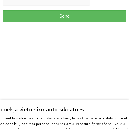
Send
 tīmekļa vietne izmanto sīkdatnes
 tīmekļa vietnē tiek izmantotas sīkdatnes, lai nodrošinātu un uzlabotu tīmek
nes darbību., nosūtītu personalizētu reklāmu un satura ģenerēšanai, veiktu