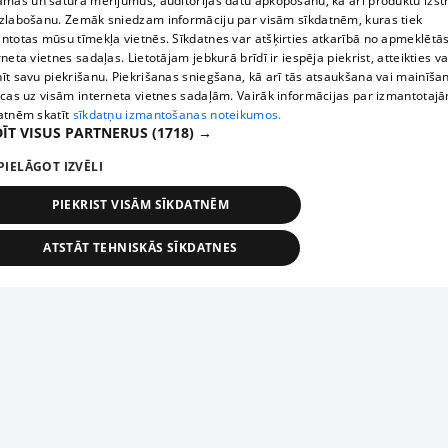
āmas un satura mērījumus, auditorijas datu apkopošanu, kā arī produktu izst
zlabošanu. Zemāk sniedzam informāciju par visām sīkdatnēm, kuras tiek
ntotas mūsu tīmekļa vietnēs. Sīkdatnes var atšķirties atkarībā no apmeklētā
rneta vietnes sadaļas. Lietotājam jebkurā brīdī ir iespēja piekrist, atteikties va
īt savu piekrišanu. Piekrišanas sniegšana, kā arī tās atsaukšana vai mainīša
ecas uz visām interneta vietnes sadaļām. Vairāk informācijas par izmantotaj
atnēm skatīt
sīkdatņu izmantošanas noteikumos.
ĪT VISUS PARTNERUS
(1718) →
PIELĀGOT IZVĒLI
PIEKRIST VISĀM SĪKDATNĒM
ATSTĀT TEHNISKĀS SĪKDATNES
TEHNISKĀS/OBLIGĀTĀS
STATISTIKAS
MĒRĶĒŠANA
FUNKCIONĀLĀS
NEKLASIFICĒTĀS
ehniskās/obligātās
Statistikas
Mērķēšana
Funkcionālās
Neklasificēt