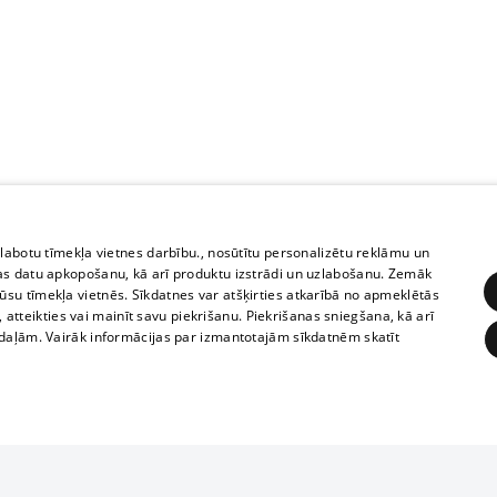
zlabotu tīmekļa vietnes darbību., nosūtītu personalizētu reklāmu un
as datu apkopošanu, kā arī produktu izstrādi un uzlabošanu. Zemāk
su tīmekļa vietnēs. Sīkdatnes var atšķirties atkarībā no apmeklētās
, atteikties vai mainīt savu piekrišanu. Piekrišanas sniegšana, kā arī
adaļām. Vairāk informācijas par izmantotajām sīkdatnēm skatīt
ĒRĶĒŠANA
FUNKCIONĀLĀS
NEKLASIFICĒTĀS