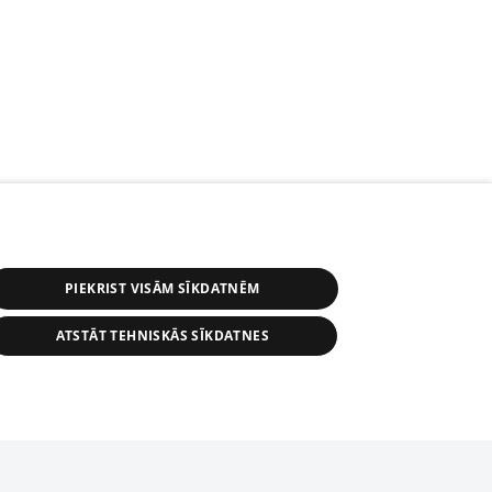
PIEKRIST VISĀM SĪKDATNĒM
ATSTĀT TEHNISKĀS SĪKDATNES