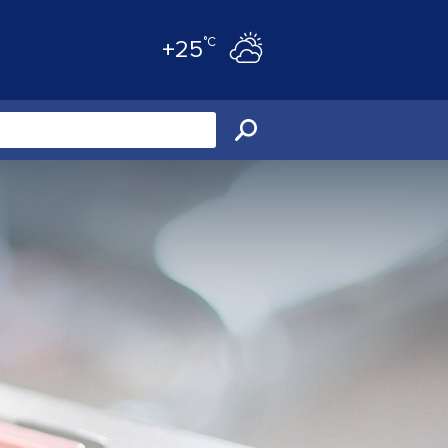
°C
+25