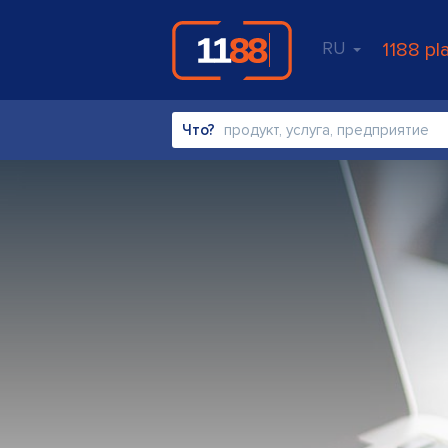
RU
1188 pl
Что?