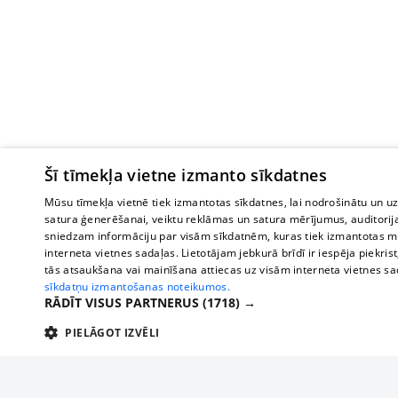
Šī tīmekļa vietne izmanto sīkdatnes
Mūsu tīmekļa vietnē tiek izmantotas sīkdatnes, lai nodrošinātu un u
satura ģenerēšanai, veiktu reklāmas un satura mērījumus, auditorij
sniedzam informāciju par visām sīkdatnēm, kuras tiek izmantotas mū
interneta vietnes sadaļas. Lietotājam jebkurā brīdī ir iespēja piekrist
tās atsaukšana vai mainīšana attiecas uz visām interneta vietnes s
sīkdatņu izmantošanas noteikumos.
RĀDĪT VISUS PARTNERUS
(1718) →
PIELĀGOT IZVĒLI
TEHNISKĀS/OBLIGĀTĀS
STATISTIKAS
M