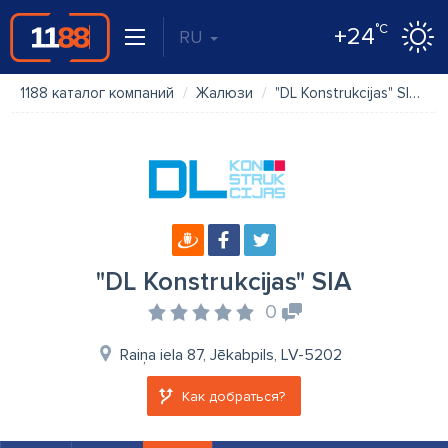
°C
+24
RU
1188 каталог компаний
Жалюзи
"DL Konstrukcijas" SIA
"DL Konstrukcijas" SIA
0
Raiņa iela 87, Jēkabpils, LV-5202
Как добраться?