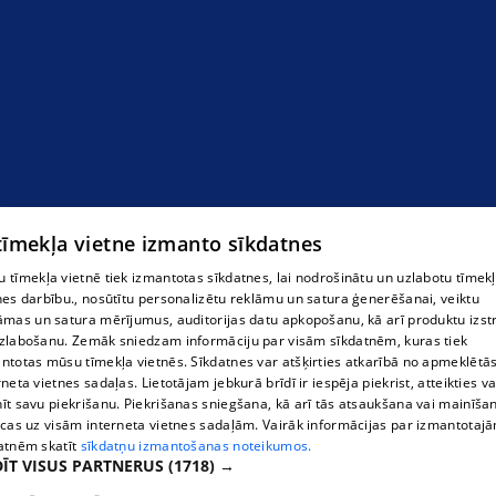
 tīmekļa vietne izmanto sīkdatnes
 tīmekļa vietnē tiek izmantotas sīkdatnes, lai nodrošinātu un uzlabotu tīmek
nes darbību., nosūtītu personalizētu reklāmu un satura ģenerēšanai, veiktu
āmas un satura mērījumus, auditorijas datu apkopošanu, kā arī produktu izst
zlabošanu. Zemāk sniedzam informāciju par visām sīkdatnēm, kuras tiek
ntotas mūsu tīmekļa vietnēs. Sīkdatnes var atšķirties atkarībā no apmeklētā
rneta vietnes sadaļas. Lietotājam jebkurā brīdī ir iespēja piekrist, atteikties va
īt savu piekrišanu. Piekrišanas sniegšana, kā arī tās atsaukšana vai mainīša
ecas uz visām interneta vietnes sadaļām. Vairāk informācijas par izmantotaj
atnēm skatīt
sīkdatņu izmantošanas noteikumos.
ĪT VISUS PARTNERUS
(1718) →