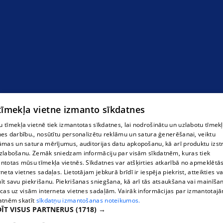
"Gulbenes - Alūksnes bānītis" ООО
 tīmekļa vietne izmanto sīkdatnes
 tīmekļa vietnē tiek izmantotas sīkdatnes, lai nodrošinātu un uzlabotu tīmek
nes darbību., nosūtītu personalizētu reklāmu un satura ģenerēšanai, veiktu
āmas un satura mērījumus, auditorijas datu apkopošanu, kā arī produktu izst
zlabošanu. Zemāk sniedzam informāciju par visām sīkdatnēm, kuras tiek
ntotas mūsu tīmekļa vietnēs. Sīkdatnes var atšķirties atkarībā no apmeklētā
rneta vietnes sadaļas. Lietotājam jebkurā brīdī ir iespēja piekrist, atteikties va
īt savu piekrišanu. Piekrišanas sniegšana, kā arī tās atsaukšana vai mainīša
ecas uz visām interneta vietnes sadaļām. Vairāk informācijas par izmantotaj
atnēm skatīt
sīkdatņu izmantošanas noteikumos.
ĪT VISUS PARTNERUS
(1718) →