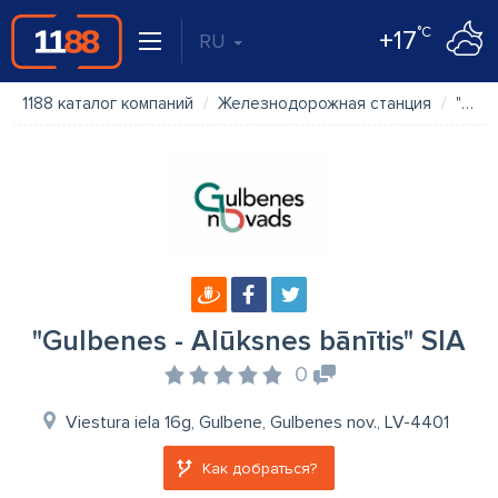
°C
+17
RU
1188 каталог компаний
Железнодорожная станция
"Gulbenes - Alūksnes bānītis" SIA
"Gulbenes - Alūksnes bānītis" SIA
0
Viestura iela 16g, Gulbene, Gulbenes nov., LV-4401
Как добраться?