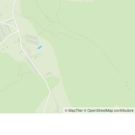
© MapTiler
© OpenStreetMap contributors