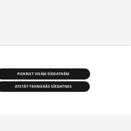
PIEKRIST VISĀM SĪKDATNĒM
ATSTĀT TEHNISKĀS SĪKDATNES