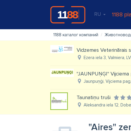
RU
1188 pl
1188 каталог компаний
Животновод
Vidzemes Veterinārais s
Ezera iela 3, Valmiera, L
"JAUNPUŅĢI" Vijciema 
Jaunpuņģi, Vijciema pag.
Taunatiņu truši
Aleksandra iela 12, Dobe
"Aires" z