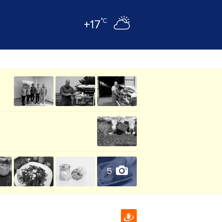
°C
+17
5