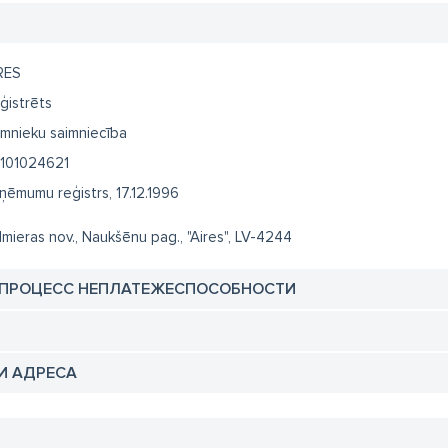
RES
ģistrēts
mnieku saimniecība
101024621
ņēmumu reģistrs, 17.12.1996
lmieras nov., Naukšēnu pag., "Aires", LV-4244
 ПРОЦЕСС НЕПЛАТЕЖЕСПОСОБНОСТИ
И АДРЕСА