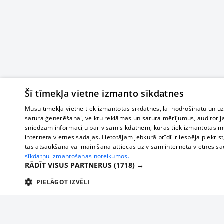
Šī tīmekļa vietne izmanto sīkdatnes
Mūsu tīmekļa vietnē tiek izmantotas sīkdatnes, lai nodrošinātu un u
satura ģenerēšanai, veiktu reklāmas un satura mērījumus, auditorij
sniedzam informāciju par visām sīkdatnēm, kuras tiek izmantotas mū
interneta vietnes sadaļas. Lietotājam jebkurā brīdī ir iespēja piekrist
tās atsaukšana vai mainīšana attiecas uz visām interneta vietnes s
sīkdatņu izmantošanas noteikumos.
RĀDĪT VISUS PARTNERUS
(1718) →
PIELĀGOT IZVĒLI
TEHNISKĀS/OBLIGĀTĀS
STATISTIKAS
M