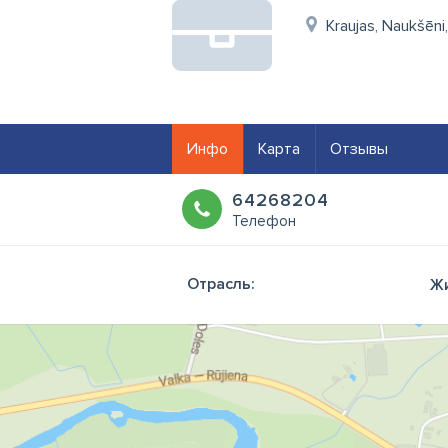
Kraujas, Naukšēni
Инфо
Карта
Отзывы
64268204
Телефон
Отрасль:
Жи