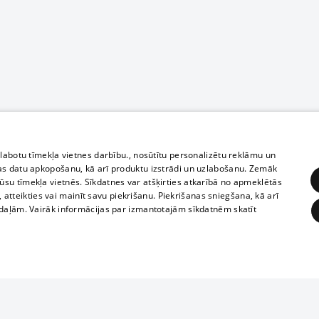
zlabotu tīmekļa vietnes darbību., nosūtītu personalizētu reklāmu un
as datu apkopošanu, kā arī produktu izstrādi un uzlabošanu. Zemāk
su tīmekļa vietnēs. Sīkdatnes var atšķirties atkarībā no apmeklētās
, atteikties vai mainīt savu piekrišanu. Piekrišanas sniegšana, kā arī
adaļām. Vairāk informācijas par izmantotajām sīkdatnēm skatīt
ĒRĶĒŠANA
FUNKCIONĀLĀS
NEKLASIFICĒTĀS