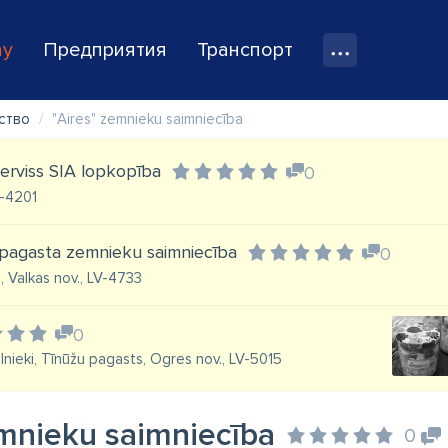
ay
Предприятия
Транспорт
ство
"Aires" zemnieku saimniecība
erviss SIA lopkopība
0
V-4201
pagasta zemnieku saimniecība
0
, Valkas nov., LV-4733
0
lnieki, Tīnūžu pagasts, Ogres nov., LV-5015
emnieku saimniecība
0