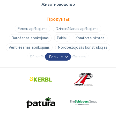
Животноводство
Продукты:
Fermu aprīkojums
Dzirdināšanas aprīkojums
Barošanas aprīkojums
Paklāji
Komforta birstes
Ventilēšanas aprīkojums
Norobežojošās konstrukcijas
Kūtsmēslu izvākšanas aprīkojums
Больше
Nagu kopšanas aprīkojums
Bioloģiskās drošības aprīkojums
Epoksīda pārklājumi
Staļļu aprīkojums
Ganību aprīkojums
Dzirdnes ganībām
Norobežošanas un kontroles aprīkojums
Nojumes
Barotavas ganībām
Insektu slazdi