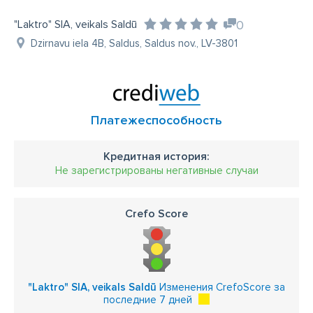
"Laktro" SIA, veikals Saldū
0
Dzirnavu iela 4B, Saldus, Saldus nov., LV-3801
Платежеспособность
Кредитная история:
Не зарегистрированы негативные случаи
Crefo Score
"Laktro" SIA, veikals Saldū
Изменения CrefoScore за
последние 7 дней