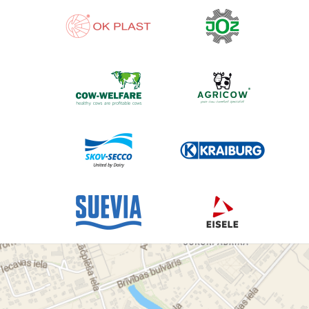
Barība un minerālpiedevas
Atnešanās palīgierīces
Kontroles inventārs
Marķēšanas inventārs
Nagu kopšanas inventārs
Barošanas inventārs
Piena sildītāji
Teļu segas
Teļu mājas un boksi
Teļu transportēšanas rati
Piena pārbaudes inventārs
Pupu gumijas
šļūtenes
Tesmeņa kopšanas līdzekļi un inventārs
Iekārtu mazgāšanas līdzekļi un inventārs
Tīrīšanas un dezinfekcijas līdzekļi
Filtri
Kannas
Spaiņi
Zirgkopībai
Zirgu segas
Pātagas
Insektu maskas
Segli un seglu piederumi
Kāpšļi
Uzpurņi
Kaitēkļu apkarošanas līdzekļi
Grauzējiem