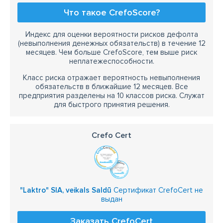
Что такое CrefoScore?
Индекс для оценки вероятности рисков дефолта
(невыполнения денежных обязательств) в течение 12
месяцев. Чем больше CrefoScore, тем выше риск
неплатежеспособности.
Класс риска отражает вероятность невыполнения
обязательств в ближайшие 12 месяцев. Все
предприятия разделены на 10 классов риска. Служат
для быстрого принятия решения.
Crefo Cert
"Laktro" SIA, veikals Saldū
Сертификат CrefoCert не
выдан
Заказать CrefoCert