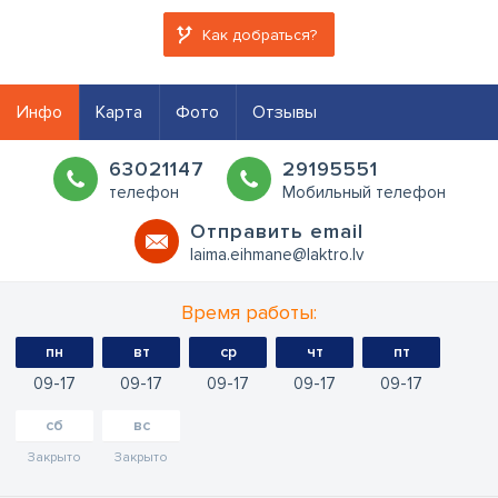
Как добраться?
Инфо
Карта
Фото
Отзывы
63021147
29195551
телефон
Мобильный телефон
Oтправить email
laima.eihmane@laktro.lv
Время работы:
пн
вт
ср
чт
пт
09
17
09
17
09
17
09
17
09
17
сб
вс
Закрыто
Закрыто