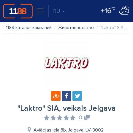
°C
+16
RU
1188 каталог компаний
Животноводство
"Laktro" SIA, veikals Jelgavā
"Laktro" SIA, veikals Jelgavā
0
Aviācijas iela 8b, Jelgava, LV-3002