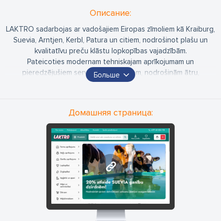
Oписание:
LAKTRO sadarbojas ar vadošajiem Eiropas zīmoliem kā Kraiburg,
Suevia, Arntjen, Kerbl, Patura un citiem, nodrošinot plašu un
kvalitatīvu preču klāstu lopkopības vajadzībām.
Pateicoties modernam tehniskajam aprīkojumam un
pieredzējušiem servisa speciālistiem, nodrošinām ātru,
Больше
kvalitatīvu un uzticamu apkalpošanu. Lai klientiem nodrošinātu
maksimālu atbalstu, mūsu komandā strādā speciālisti slaukšanas
sistēmu, datorvadības, aukstuma tehnikas, kūtsmēslu
Домашняя страница:
apsaimniekošanas un elektroautomātikas jomās.
Mūsu veikalos Saldū un Jelgavā atradīsiet aptuveni 5000
dažādu preču dzīvnieku aprūpei – gan lauksaimniecības
dzīvniekiem, gan mājdzīvniekiem.
www.laktro.lv