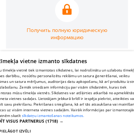
Получить полную юридическую
информацию
 tīmekļa vietne izmanto sīkdatnes
 tīmekļa vietnē tiek izmantotas sīkdatnes, lai nodrošinātu un uzlabotu tīmek
nes darbību., nosūtītu personalizētu reklāmu un satura ģenerēšanai, veiktu
āmas un satura mērījumus, auditorijas datu apkopošanu, kā arī produktu izst
zlabošanu. Zemāk sniedzam informāciju par visām sīkdatnēm, kuras tiek
ntotas mūsu tīmekļa vietnēs. Sīkdatnes var atšķirties atkarībā no apmeklētā
rneta vietnes sadaļas. Lietotājam jebkurā brīdī ir iespēja piekrist, atteikties va
īt savu piekrišanu. Piekrišanas sniegšana, kā arī tās atsaukšana vai mainīša
ecas uz visām interneta vietnes sadaļām. Vairāk informācijas par izmantotaj
atnēm skatīt
sīkdatņu izmantošanas noteikumos.
ĪT VISUS PARTNERUS
(1718) →
PIELĀGOT IZVĒLI