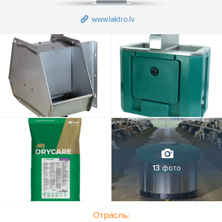
www.laktro.lv
13
фото
Отрасль: