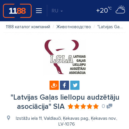
°C
+20
RU
1188 каталог компаний
Животноводство
"Latvijas Gaļas liellopu audzētāju asociācija" SIA
"Latvijas Gaļas liellopu audzētāju
asociācija" SIA
0
Izstāžu iela 11, Valdlauči, Ķekavas pag., Ķekavas nov.,
LV-1076