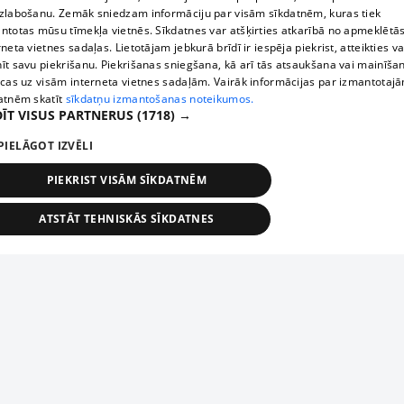
zlabošanu. Zemāk sniedzam informāciju par visām sīkdatnēm, kuras tiek
ntotas mūsu tīmekļa vietnēs. Sīkdatnes var atšķirties atkarībā no apmeklētā
rneta vietnes sadaļas. Lietotājam jebkurā brīdī ir iespēja piekrist, atteikties va
īt savu piekrišanu. Piekrišanas sniegšana, kā arī tās atsaukšana vai mainīša
ecas uz visām interneta vietnes sadaļām. Vairāk informācijas par izmantotaj
atnēm skatīt
sīkdatņu izmantošanas noteikumos.
ĪT VISUS PARTNERUS
(1718) →
PIELĀGOT IZVĒLI
PIEKRIST VISĀM SĪKDATNĒM
ATSTĀT TEHNISKĀS SĪKDATNES
TEHNISKĀS/OBLIGĀTĀS
STATISTIKAS
MĒRĶĒŠANA
FUNKCIONĀLĀS
NEKLASIFICĒTĀS
ehniskās/obligātās
Statistikas
Mērķēšana
Funkcionālās
Neklasificēt