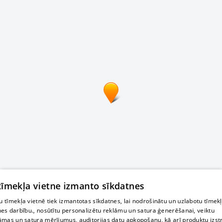
 tīmekļa vietne izmanto sīkdatnes
 tīmekļa vietnē tiek izmantotas sīkdatnes, lai nodrošinātu un uzlabotu tīmek
nes darbību., nosūtītu personalizētu reklāmu un satura ģenerēšanai, veiktu
āmas un satura mērījumus, auditorijas datu apkopošanu, kā arī produktu izst