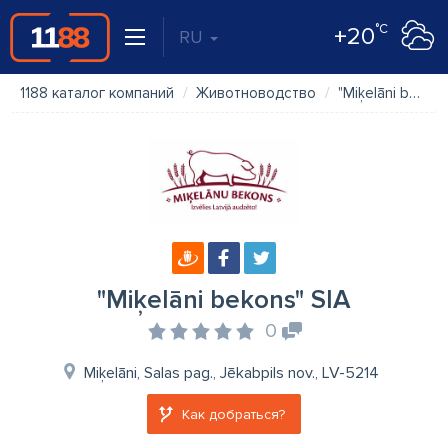
°C
+20
RU
1188 каталог компаний
Животноводство
"Miķelāni bekons" SIA
"Miķelāni bekons" SIA
0
Miķelāni, Salas pag., Jēkabpils nov., LV-5214
Как добраться?