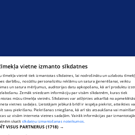
 tīmekļa vietne izmanto sīkdatnes
 tīmekļa vietnē tiek izmantotas sīkdatnes, lai nodrošinātu un uzlabotu tīmek
nes darbību., nosūtītu personalizētu reklāmu un satura ģenerēšanai, veiktu
āmas un satura mērījumus, auditorijas datu apkopošanu, kā arī produktu izst
zlabošanu. Zemāk sniedzam informāciju par visām sīkdatnēm, kuras tiek
ntotas mūsu tīmekļa vietnēs. Sīkdatnes var atšķirties atkarībā no apmeklētā
rneta vietnes sadaļas. Lietotājam jebkurā brīdī ir iespēja piekrist, atteikties va
īt savu piekrišanu. Piekrišanas sniegšana, kā arī tās atsaukšana vai mainīša
ecas uz visām interneta vietnes sadaļām. Vairāk informācijas par izmantotaj
atnēm skatīt
sīkdatņu izmantošanas noteikumos.
ĪT VISUS PARTNERUS
(1718) →