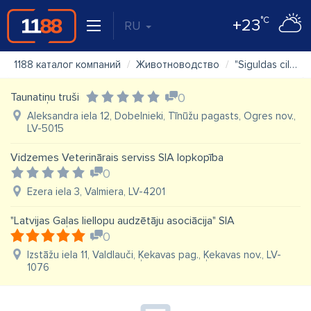
°C
+23
RU
1188 каталог компаний
Животноводство
"Siguldas ciltslietu un mākslīgās apsēklošanas stacija" AS
Taunatiņu truši
0
Aleksandra iela 12, Dobelnieki, Tīnūžu pagasts, Ogres nov.,
LV-5015
Vidzemes Veterinārais serviss SIA lopkopība
0
Ezera iela 3, Valmiera, LV-4201
"Latvijas Gaļas liellopu audzētāju asociācija" SIA
0
Izstāžu iela 11, Valdlauči, Ķekavas pag., Ķekavas nov., LV-
1076