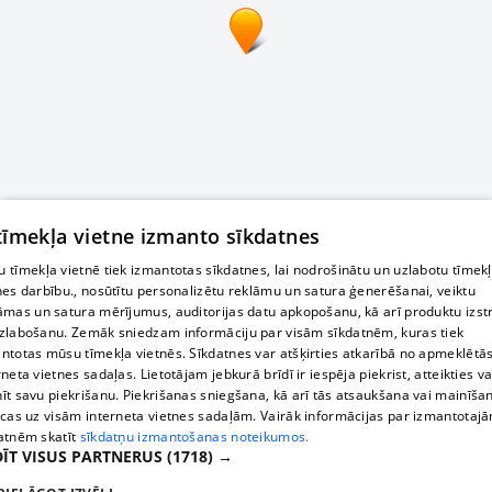
 tīmekļa vietne izmanto sīkdatnes
 tīmekļa vietnē tiek izmantotas sīkdatnes, lai nodrošinātu un uzlabotu tīmek
nes darbību., nosūtītu personalizētu reklāmu un satura ģenerēšanai, veiktu
āmas un satura mērījumus, auditorijas datu apkopošanu, kā arī produktu izst
zlabošanu. Zemāk sniedzam informāciju par visām sīkdatnēm, kuras tiek
ntotas mūsu tīmekļa vietnēs. Sīkdatnes var atšķirties atkarībā no apmeklētā
rneta vietnes sadaļas. Lietotājam jebkurā brīdī ir iespēja piekrist, atteikties va
īt savu piekrišanu. Piekrišanas sniegšana, kā arī tās atsaukšana vai mainīša
ecas uz visām interneta vietnes sadaļām. Vairāk informācijas par izmantotaj
atnēm skatīt
sīkdatņu izmantošanas noteikumos.
ĪT VISUS PARTNERUS
(1718) →