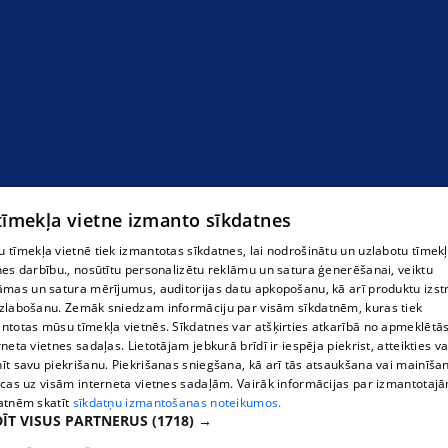
Т-майка для соревнований по верховой езде
 tīmekļa vietne izmanto sīkdatnes
 tīmekļa vietnē tiek izmantotas sīkdatnes, lai nodrošinātu un uzlabotu tīmek
nes darbību., nosūtītu personalizētu reklāmu un satura ģenerēšanai, veiktu
āmas un satura mērījumus, auditorijas datu apkopošanu, kā arī produktu izst
zlabošanu. Zemāk sniedzam informāciju par visām sīkdatnēm, kuras tiek
ntotas mūsu tīmekļa vietnēs. Sīkdatnes var atšķirties atkarībā no apmeklētā
rneta vietnes sadaļas. Lietotājam jebkurā brīdī ir iespēja piekrist, atteikties va
īt savu piekrišanu. Piekrišanas sniegšana, kā arī tās atsaukšana vai mainīša
ecas uz visām interneta vietnes sadaļām. Vairāk informācijas par izmantotaj
atnēm skatīt
sīkdatņu izmantošanas noteikumos.
ĪT VISUS PARTNERUS
(1718) →