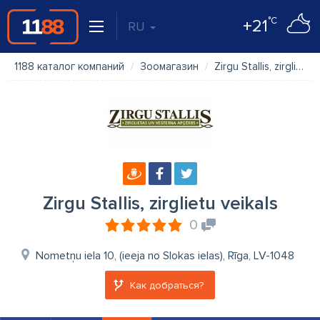
°C
+21
RU
1188 каталог компаний
Зоомагазин
Zirgu Stallis, zirglietu veikals
Zirgu Stallis, zirglietu veikals
0
Nometņu iela 10, (ieeja no Slokas ielas), Rīga, LV-1048
Как добраться?