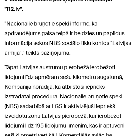
"112.lv".
"Nacionālie bruņotie spēki informē, ka
apdraudējums gaisa telpā ir beidzies un papildus
informācija sekos NBS sociālo tīklu kontos "Latvijas
armija"," teikts paziņojumā.
Tāpat Latvijas austrumu pierobežā ierobežoti
lidojumi līdz apmēram sešu kilometru augstumā,
Kompānijā norādīja, ka atbilstoši iepriekš
izstrādātai procedūrai Nacionālie bruņotie spēki
(NBS) sadarbībā ar LGS ir aktivizējuši iepriekš
izveidotu zonu Latvijas pierobežā, kur ierobežoti
lidojumi līdz 195 lidojumu līmenim, kas ir aptuveni
seši kilometri vertikāli. Komerciālās aviācijas