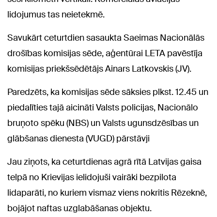
lidojumus tas neietekmē.
Savukārt ceturtdien sasaukta Saeimas Nacionālās
drošības komisijas sēde, aģentūrai LETA pavēstīja
komisijas priekšsēdētājs Ainars Latkovskis (JV).
Paredzēts, ka komisijas sēde sāksies plkst. 12.45 un
piedalīties tajā aicināti Valsts policijas, Nacionālo
bruņoto spēku (NBS) un Valsts ugunsdzēsības un
glābšanas dienesta (VUGD) pārstāvji
Jau ziņots, ka ceturtdienas agrā rītā Latvijas gaisa
telpā no Krievijas ielidojuši vairāki bezpilota
lidaparāti, no kuriem vismaz viens nokritis Rēzeknē,
bojājot naftas uzglabāšanas objektu.