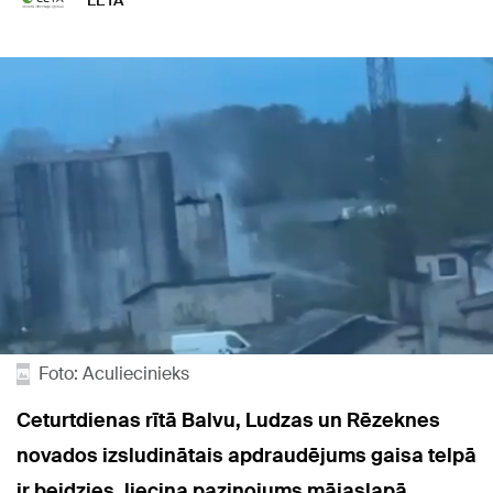
LETA
Foto: Aculiecinieks
Ceturtdienas rītā Balvu, Ludzas un Rēzeknes
novados izsludinātais apdraudējums gaisa telpā
ir beidzies, liecina paziņojums mājaslapā