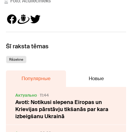
Foto: Aculiecinieks
Šī raksta tēmas
Rēzekne
Популярные
Новые
Актуально
11:44
Avoti: Notikusi slepena Eiropas un
Krievijas pārstāvju tikšanās par kara
izbeigšanu Ukrainā