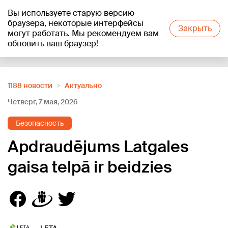
Вы используете старую версию
+18
°C
браузера, некоторые интерфейсы
Закрыть
могут работать. Мы рекомендуем вам
обновить ваш браузер!
Reklāma
1188 новости
Актуально
Четверг, 7 мая, 2026
Безопасность
Apdraudējums Latgales
gaisa telpā ir beidzies