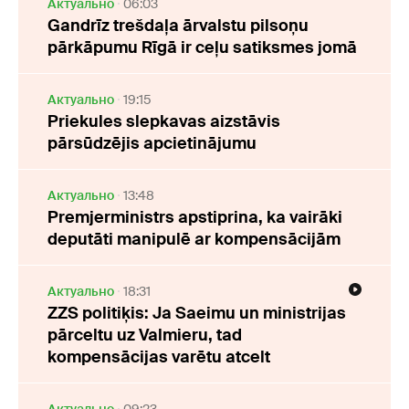
Актуально
06:03
Gandrīz trešdaļa ārvalstu pilsoņu
pārkāpumu Rīgā ir ceļu satiksmes jomā
Актуально
19:15
Priekules slepkavas aizstāvis
pārsūdzējis apcietinājumu
Актуально
13:48
Premjerministrs apstiprina, ka vairāki
deputāti manipulē ar kompensācijām
Актуально
18:31
ZZS politiķis: Ja Saeimu un ministrijas
pārceltu uz Valmieru, tad
kompensācijas varētu atcelt
Актуально
09:23