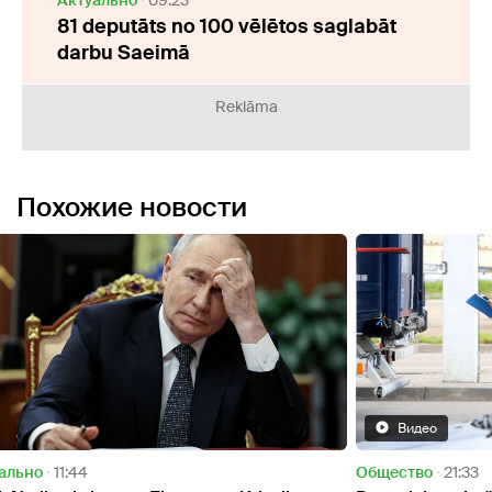
81 deputāts no 100 vēlētos saglabāt
darbu Saeimā
Reklāma
Похожие новости
Видео
Oбщество
21:33
Oбще