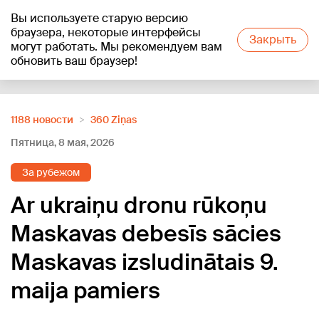
Вы используете старую версию
+19
°C
браузера, некоторые интерфейсы
Закрыть
могут работать. Мы рекомендуем вам
обновить ваш браузер!
Reklāma
1188 новости
360 Ziņas
Пятница, 8 мая, 2026
За рубежом
Ar ukraiņu dronu rūkoņu
Maskavas debesīs sācies
Maskavas izsludinātais 9.
maija pamiers