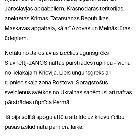
Jaroslavļas apgabaliem, Krasnodaras teritorijas,
anektētās Krimas, Tatarstānas Republikas,
Maskavas apgabala, kā arī Azovas un Melnās jūras
ūdeņiem.
Netālu no Jaroslavļas izcēlies ugunsgrēks
Slavņeftj-JANOS naftas pārstrādes rūpnīcā - vienā
no lielākajām Krievijā. Liels ungunsgrēks arī
rūpnieciskajā zonā Rostovā. Sprāgstošus
sveicienus svētkos no Ukrainas saņēmusi arī naftas
pārstrādes rūpnīca Permā.
Tā bija solītā spoguļattēla atbilde uz krievu rīcību
pašas izsludinātā pamiera laikā.