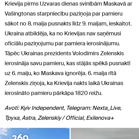
Krievija pirms Uzvaras dienas svinībām Maskavā ar
Vašingtonas starpniecību paziņoja par pamieru
sākot no 8. maija pusnakts līdz 9. maijam, ieskaitot.
Ukraina atbildēja, ka no Krievijas nav saņēmusi
oficiālu paziņojumu par pamiera ierosinājumu.
Tāpēc Ukrainas prezidents Volodimirs Zelenskis
ierosināja savu pamieru, kas stājās spēkā pusnaktī
uz 6. maiju, ko Maskava ignorēja. 6. maija rītā
Zelenskis ziņoja, ka Krievija nakts laikā Ukrainas
ierosināto pamieru pārkāpa 1820 reižu.
Avoti: Kyiv Independent, Telegram: Nexta_Live,
Труха, Astra, Zelenskiy / Official, Exilenova+