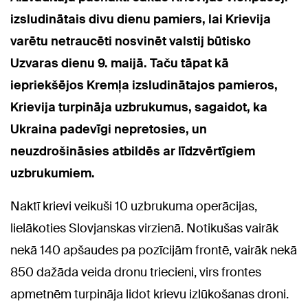
izsludinātais divu dienu pamiers, lai Krievija
varētu netraucēti nosvinēt valstij būtisko
Uzvaras dienu 9. maijā. Taču tāpat kā
iepriekšējos Kremļa izsludinātajos pamieros,
Krievija turpināja uzbrukumus, sagaidot, ka
Ukraina padevīgi nepretosies, un
neuzdrošināsies atbildēs ar līdzvērtīgiem
uzbrukumiem.
Naktī krievi veikuši 10 uzbrukuma operācijas,
lielākoties Slovjanskas virzienā. Notikušas vairāk
nekā 140 apšaudes pa pozīcijām frontē, vairāk nekā
850 dažāda veida dronu triecieni, virs frontes
apmetnēm turpināja lidot krievu izlūkošanas droni.