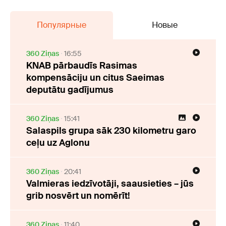
Популярные
Новые
360 Ziņas
16:55
KNAB pārbaudīs Rasimas
kompensāciju un citus Saeimas
deputātu gadījumus
360 Ziņas
15:41
Salaspils grupa sāk 230 kilometru garo
ceļu uz Aglonu
360 Ziņas
20:41
Valmieras iedzīvotāji, saausieties – jūs
grib nosvērt un nomērīt!
360 Ziņas
11:40