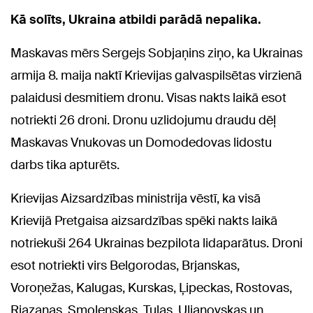
Kā solīts, Ukraina atbildi parādā nepalika.
Maskavas mērs Sergejs Sobjaņins ziņo, ka Ukrainas
armija 8. maija naktī Krievijas galvaspilsētas virzienā
palaidusi desmitiem dronu. Visas nakts laikā esot
notriekti 26 droni. Dronu uzlidojumu draudu dēļ
Maskavas Vnukovas un Domodedovas lidostu
darbs tika apturēts.
Krievijas Aizsardzības ministrija vēstī, ka visā
Krievijā Pretgaisa aizsardzības spēki nakts laikā
notriekuši 264 Ukrainas bezpilota lidaparātus. Droni
esot notriekti virs Belgorodas, Brjanskas,
Voroņežas, Kalugas, Kurskas, Ļipeckas, Rostovas,
Rjazaņas, Smoļenskas, Tulas, Uļjanovskas un