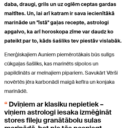
daba, draugi, grils un uz oglēm ceptas gardas
maltītes. Un, lai arī katram ir sava iecienītākā
marināde un "īstā" gaļas recepte, astrologi
apgalvo, ka arī horoskopa zīme var daudz ko
pateikt par to, kāds šašliks tev piestāv vislabāk.
Enerģiskajiem Auniem piemērotākais būs sulīgs
cūkgaļas šašliks, kas marinēts sīpolos un
papildināts ar melnajiem pipariem. Savukārt Vērši
novērtēs jēra karbonādi maigā kefīra un konjaka
marinādē.
Dvīņiem ar klasiku nepietiek –
viņiem astrologi iesaka izmēģināt
stores fileju granātābolu sulas