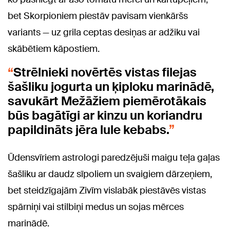
bet Skorpioniem piestāv pavisam vienkāršs
variants — uz grila ceptas desiņas ar adžiku vai
skābētiem kāpostiem.
Strēlnieki novērtēs vistas filejas
šašliku jogurta un ķiploku marinādē,
savukārt Mežāžiem piemērotākais
būs bagātīgi ar kinzu un koriandru
papildināts jēra lule kebabs.
Ūdensvīriem astrologi paredzējuši maigu teļa gaļas
šašliku ar daudz sīpoliem un svaigiem dārzeņiem,
bet steidzīgajām Zivīm vislabāk piestāvēs vistas
spārniņi vai stilbiņi medus un sojas mērces
marinādē.