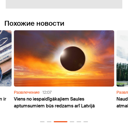
Похожие новости
Развлечение
12:07
Разв
 ir
Viens no iespaidīgākajiem Saules
Naudu
aptumsumiem būs redzams arī Latvijā
atmak