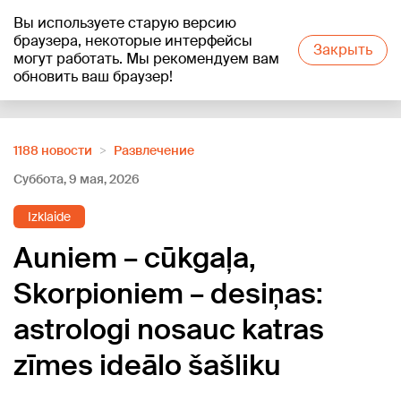
Вы используете старую версию
+24
°C
браузера, некоторые интерфейсы
Закрыть
могут работать. Мы рекомендуем вам
обновить ваш браузер!
Reklāma
1188 новости
Развлечение
Суббота, 9 мая, 2026
Izklaide
Auniem – cūkgaļa,
Skorpioniem – desiņas:
astrologi nosauc katras
zīmes ideālo šašliku