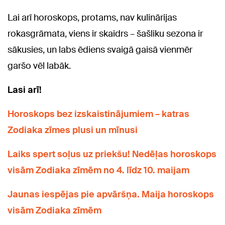
Lai arī horoskops, protams, nav kulinārijas
rokasgrāmata, viens ir skaidrs – šašliku sezona ir
sākusies, un labs ēdiens svaigā gaisā vienmēr
garšo vēl labāk.
Lasi arī!
Horoskops bez izskaistinājumiem – katras
Zodiaka zīmes plusi un mīnusi
Laiks spert soļus uz priekšu! Nedēļas horoskops
visām Zodiaka zīmēm no 4. līdz 10. maijam
Jaunas iespējas pie apvāršņa. Maija horoskops
visām Zodiaka zīmēm