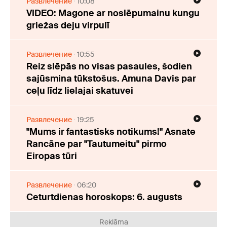
Развлечение
10:08
VIDEO: Magone ar noslēpumainu kungu
griežas deju virpulī
Развлечение
10:55
Reiz slēpās no visas pasaules, šodien
sajūsmina tūkstošus. Amuna Davis par
ceļu līdz lielajai skatuvei
Развлечение
19:25
"Mums ir fantastisks notikums!" Asnate
Rancāne par "Tautumeitu" pirmo
Eiropas tūri
Развлечение
06:20
Ceturtdienas horoskops: 6. augusts
Reklāma