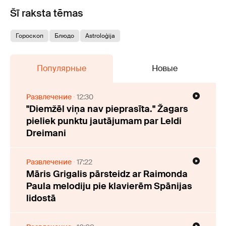
Šī raksta tēmas
Гороскоп
Блюдо
Astroloģija
Популярные
Новые
Развлечение
12:30
"Diemžēl viņa nav pieprasīta." Žagars
pieliek punktu jautājumam par Leldi
Dreimani
Развлечение
17:22
Māris Grigalis pārsteidz ar Raimonda
Paula melodiju pie klavierēm Spānijas
lidostā