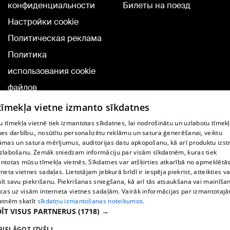
конфиденциальности
Билеты на поезд
Настройки cookie
Политическая реклама
Политика
использования cookie
файлов
Добавление
 tīmekļa vietne izmanto sīkdatnes
комментариев
 tīmekļa vietnē tiek izmantotas sīkdatnes, lai nodrošinātu un uzlabotu tīmek
nes darbību., nosūtītu personalizētu reklāmu un satura ģenerēšanai, veiktu
āmas un satura mērījumus, auditorijas datu apkopošanu, kā arī produktu izst
TВ-программа
zlabošanu. Zemāk sniedzam informāciju par visām sīkdatnēm, kuras tiek
Условия договора
ntotas mūsu tīmekļa vietnēs. Sīkdatnes var atšķirties atkarībā no apmeklētā
rneta vietnes sadaļas. Lietotājam jebkurā brīdī ir iespēja piekrist, atteikties va
360 Ziņu kontakti
īt savu piekrišanu. Piekrišanas sniegšana, kā arī tās atsaukšana vai mainīša
ecas uz visām interneta vietnes sadaļām. Vairāk informācijas par izmantotaj
Helio Media
atnēm skatīt
sīkdatņu izmantošanas noteikumos.
ĪT VISUS PARTNERUS
(1718) →
Служба помощи портала: э-почта -
info@1188.lv
PIELĀGOT IZVĒLI