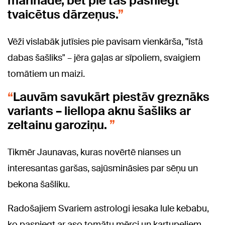
marinādē, bet pie tās pasniegt
tvaicētus dārzeņus.
Vēži vislabāk jutīsies pie pavisam vienkārša, "īstā
dabas šašliks" – jēra gaļas ar sīpoliem, svaigiem
tomātiem un maizi.
Lauvām savukārt piestāv greznāks
variants – liellopa aknu šašliks ar
zeltainu garoziņu.
Tikmēr Jaunavas, kuras novērtē nianses un
interesantas garšas, sajūsmināsies par sēņu un
bekona šašliku.
Radošajiem Svariem astrologi iesaka lule kebabu,
ko pasniegt ar aso tomātu mērci un kartupeļiem,