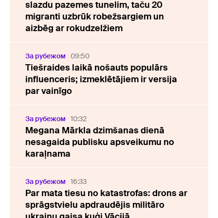
slazdu pazemes tunelim, taču 20
migranti uzbrūk robežsargiem un
aizbēg ar rokudzelžiem
За рубежом
09:50
Tiešraides laikā nošauts populārs
influenceris; izmeklētājiem ir versija
par vainīgo
За рубежом
10:32
Megana Mārkla dzimšanas dienā
nesagaida publisku apsveikumu no
karaļnama
За рубежом
16:33
Par mata tiesu no katastrofas: drons ar
sprāgstvielu apdraudējis militāro
ukraiņu gaisa kuģi Vācijā