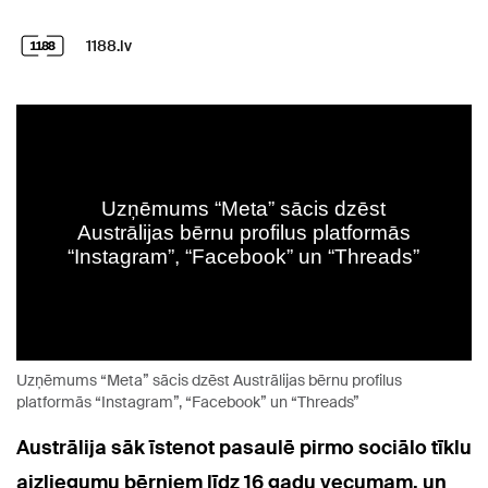
1188.lv
Uzņēmums “Meta” sācis dzēst Austrālijas bērnu profilus
platformās “Instagram”, “Facebook” un “Threads”
Austrālija sāk īstenot pasaulē pirmo sociālo tīklu
aizliegumu bērniem līdz 16 gadu vecumam, un