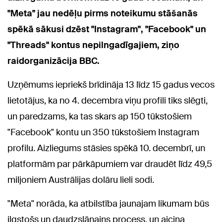
"Meta" jau nedēļu pirms noteikumu stāšanās
spēkā sākusi dzēst "Instagram", "Facebook" un
"Threads" kontus nepilngadīgajiem, ziņo
raidorganizācija BBC.
Uzņēmums iepriekš brīdināja 13 līdz 15 gadus vecos
lietotājus, ka no 4. decembra viņu profili tiks slēgti,
un paredzams, ka tas skars ap 150 tūkstošiem
"Facebook" kontu un 350 tūkstošiem Instagram
profilu. Aizliegums stāsies spēkā 10. decembrī, un
platformām par pārkāpumiem var draudēt līdz 49,5
miljoniem Austrālijas dolāru lieli sodi.
"Meta" norāda, ka atbilstība jaunajam likumam būs
ilgstošs un daudzslāņains process, un aicina