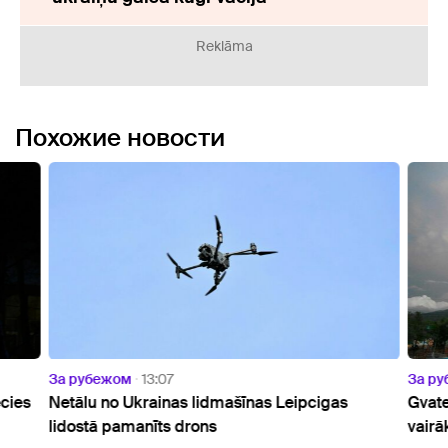
Reklāma
Похожие новости
За рубежом
13:07
За р
ecies
Netālu no Ukrainas lidmašīnas Leipcigas
Gvate
lidostā pamanīts drons
vairā