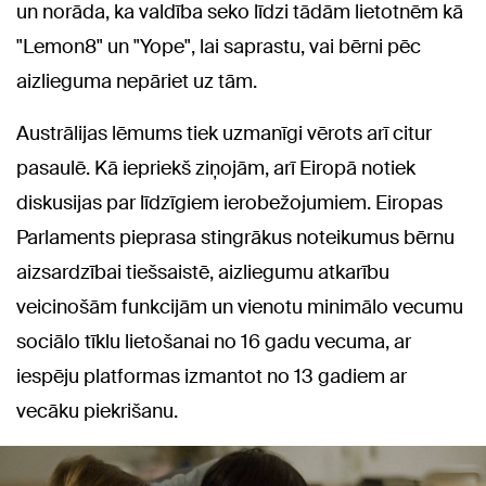
un norāda, ka valdība seko līdzi tādām lietotnēm kā
"Lemon8" un "Yope", lai saprastu, vai bērni pēc
aizlieguma nepāriet uz tām.
Austrālijas lēmums tiek uzmanīgi vērots arī citur
pasaulē. Kā iepriekš ziņojām, arī Eiropā notiek
diskusijas par līdzīgiem ierobežojumiem. Eiropas
Parlaments pieprasa stingrākus noteikumus bērnu
aizsardzībai tiešsaistē, aizliegumu atkarību
veicinošām funkcijām un vienotu minimālo vecumu
sociālo tīklu lietošanai no 16 gadu vecuma, ar
iespēju platformas izmantot no 13 gadiem ar
vecāku piekrišanu.