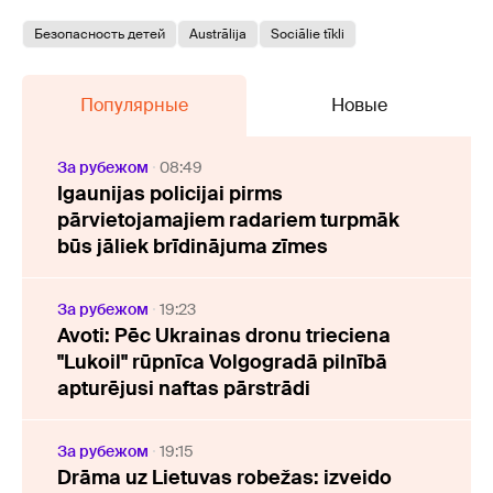
Безопасность детей
Austrālija
Sociālie tīkli
Популярные
Новые
За рубежом
08:49
Igaunijas policijai pirms
pārvietojamajiem radariem turpmāk
būs jāliek brīdinājuma zīmes
За рубежом
19:23
Avoti: Pēc Ukrainas dronu trieciena
"Lukoil" rūpnīca Volgogradā pilnībā
apturējusi naftas pārstrādi
За рубежом
19:15
Drāma uz Lietuvas robežas: izveido