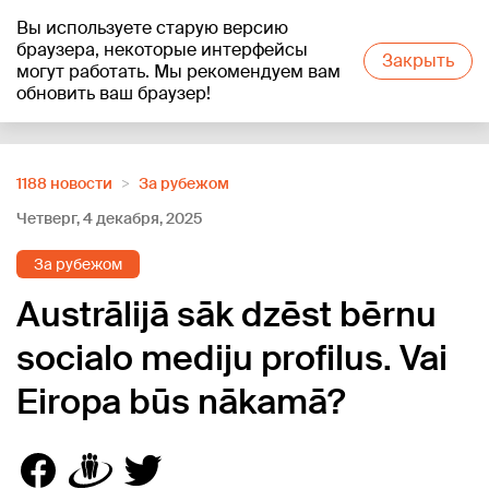
Вы используете старую версию
+16
°C
браузера, некоторые интерфейсы
Закрыть
могут работать. Мы рекомендуем вам
обновить ваш браузер!
Reklāma
1188 новости
За рубежом
Четверг, 4 декабря, 2025
За рубежом
Austrālijā sāk dzēst bērnu
socialo mediju profilus. Vai
Eiropa būs nākamā?