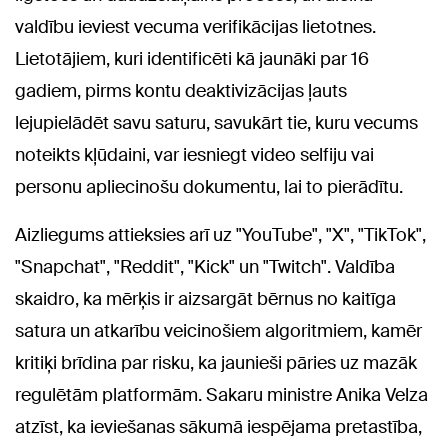
valdību ieviest vecuma verifikācijas lietotnes.
Lietotājiem, kuri identificēti kā jaunāki par 16
gadiem, pirms kontu deaktivizācijas ļauts
lejupielādēt savu saturu, savukārt tie, kuru vecums
noteikts kļūdaini, var iesniegt video selfiju vai
personu apliecinošu dokumentu, lai to pierādītu.
Aizliegums attieksies arī uz "YouTube", "X", "TikTok",
"Snapchat", "Reddit", "Kick" un "Twitch". Valdība
skaidro, ka mērķis ir aizsargāt bērnus no kaitīga
satura un atkarību veicinošiem algoritmiem, kamēr
kritiķi brīdina par risku, ka jaunieši pāries uz mazāk
regulētām platformām. Sakaru ministre Anika Velza
atzīst, ka ieviešanas sākumā iespējama pretastība,