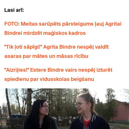
Lasi arī:
FOTO: Meitas sarūpēts pārsteigums ļauj Agritai
Bindrei mirdzēt maģiskos kadros
"Tik ļoti sāpīgi!" Agrita Bindre nespēj valdīt
asaras par mātes un māsas rīcību
"Aizrijies!" Estere Bindre vairs nespēj izturēt
spiedienu par vidusskolas beigšanu