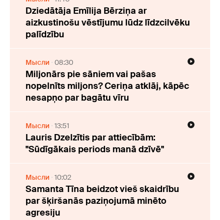
Dziedātāja Emīlija Bērziņa ar
aizkustinošu vēstījumu lūdz līdzcilvēku
palīdzību
Мысли
08:30
Miljonārs pie sāniem vai pašas
nopelnīts miljons? Ceriņa atklāj, kāpēc
nesapņo par bagātu vīru
Мысли
13:51
Lauris Dzelzītis par attiecībām:
"Sūdīgākais periods manā dzīvē"
Мысли
10:02
Samanta Tīna beidzot vieš skaidrību
par šķiršanās paziņojumā minēto
agresiju