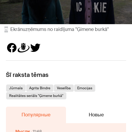
Ekrānuzņēmums no raidījuma "Ģimene burkā"
Šī raksta tēmas
Jūrmala
Agrita Bindre
Veselība
Emocijas
Realitātes seriāls "Ģimene burkā"
Популярные
Новые
Мысли
11:48