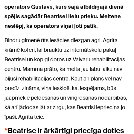
operators Gustavs, kurš šajā atbildīgajā dienā
spējis sagādāt Beatrisei lielu prieku. Meitene
neslēpj, ka operators viņai ļoti patīk.
Bindru ģimenē rīts iesācies diezgan agri. Agrita
krāmē koferi, lai brauktu uz internātskolu pakaļ
Beatrisei un kopīgi dotos uz Vaivaru rehabilitācijas
centru. Mamma prāto, ka meita jau labu laiku nav
bijusi rehabilitācijas centrā. Kaut arī plāns vēl nav
precīzi zināms, viņa ieskicē, ka, iespējams, būs
jāapmeklē peldēšanas un vingrošanas nodarbības,
kā arī jādodas jāt ar zirgu, kas Beatrisi iepriecina jo
īpaši. Agrita teic:
Beatrise ir ārkārtīgi priecīga doties