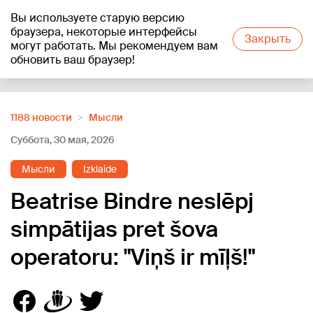
Вы используете старую версию
+24
°C
браузера, некоторые интерфейсы
Закрыть
могут работать. Мы рекомендуем вам
обновить ваш браузер!
Reklāma
1188 новости
Мысли
Суббота, 30 мая, 2026
Мысли
Izklaide
Beatrise Bindre neslēpj
simpātijas pret šova
operatoru: "Viņš ir mīļš!"