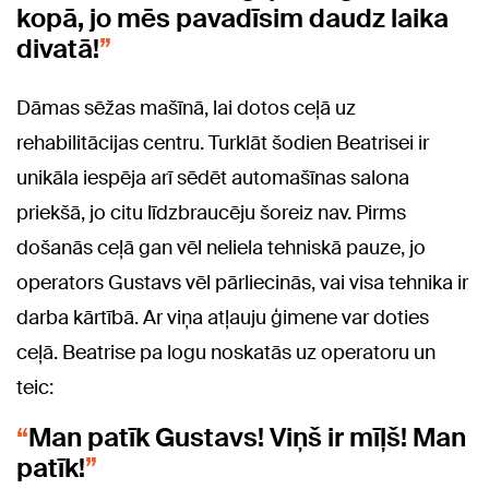
kopā, jo mēs pavadīsim daudz laika
divatā!
Dāmas sēžas mašīnā, lai dotos ceļā uz
rehabilitācijas centru. Turklāt šodien Beatrisei ir
unikāla iespēja arī sēdēt automašīnas salona
priekšā, jo citu līdzbraucēju šoreiz nav. Pirms
došanās ceļā gan vēl neliela tehniskā pauze, jo
operators Gustavs vēl pārliecinās, vai visa tehnika ir
darba kārtībā. Ar viņa atļauju ģimene var doties
ceļā. Beatrise pa logu noskatās uz operatoru un
teic:
Man patīk Gustavs! Viņš ir mīļš! Man
patīk!