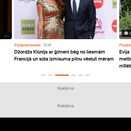
Развлечение
11:14
Разв
Džordžs Klūnijs ar ģimeni bēg no liesmām
Evija
Francijā un sūta izmisuma pilnu vēstuli mēram
meiti
mīlēti
Reklāma
Reklāma