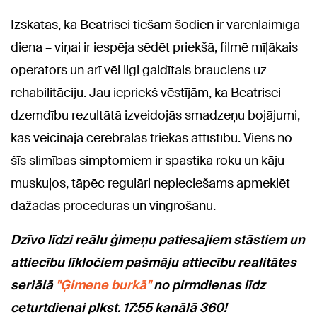
Izskatās, ka Beatrisei tiešām šodien ir varenlaimīga
diena – viņai ir iespēja sēdēt priekšā, filmē mīļākais
operators un arī vēl ilgi gaidītais brauciens uz
rehabilitāciju. Jau iepriekš vēstījām, ka Beatrisei
dzemdību rezultātā izveidojās smadzeņu bojājumi,
kas veicināja cerebrālās triekas attīstību. Viens no
šīs slimības simptomiem ir spastika roku un kāju
muskuļos, tāpēc regulāri nepieciešams apmeklēt
dažādas procedūras un vingrošanu.
Dzīvo līdzi reālu ģimeņu pa
tiesajiem stāstiem un
attiecību līkločiem pašmāju attiecību realitātes
seriālā
"Ģimene burkā"
no pirmdienas līdz
ceturtdienai plkst. 17:55 kanālā 360!