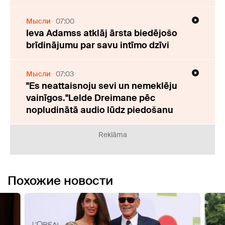
Мысли
07:00
Ieva Adamss atklāj ārsta biedējošo
brīdinājumu par savu intīmo dzīvi
Мысли
07:03
"Es neattaisnoju sevi un nemeklēju
vainīgos."Lelde Dreimane pēc
nopludinātā audio lūdz piedošanu
Reklāma
Похожие новости