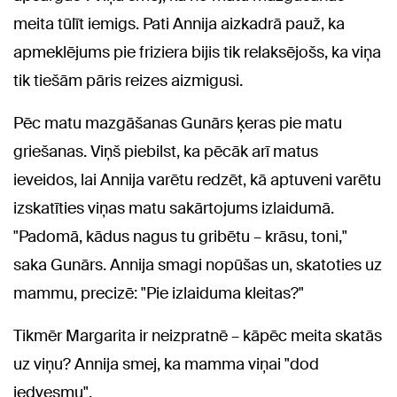
meita tūlīt iemigs. Pati Annija aizkadrā pauž, ka
apmeklējums pie friziera bijis tik relaksējošs, ka viņa
tik tiešām pāris reizes aizmigusi.
Pēc matu mazgāšanas Gunārs ķeras pie matu
griešanas. Viņš piebilst, ka pēcāk arī matus
ieveidos, lai Annija varētu redzēt, kā aptuveni varētu
izskatīties viņas matu sakārtojums izlaidumā.
"Padomā, kādus nagus tu gribētu – krāsu, toni,"
saka Gunārs. Annija smagi nopūšas un, skatoties uz
mammu, precizē: "Pie izlaiduma kleitas?"
Tikmēr Margarita ir neizpratnē – kāpēc meita skatās
uz viņu? Annija smej, ka mamma viņai "dod
iedvesmu".