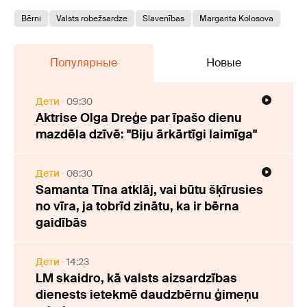
Bērni
Valsts robežsardze
Slavenības
Margarita Kolosova
Популярные
Новые
Дети
09:30
Aktrise Olga Dreģe par īpašo dienu
mazdēla dzīvē: "Biju ārkārtīgi laimīga"
Дети
08:30
Samanta Tīna atklāj, vai būtu šķīrusies
no vīra, ja tobrīd zinātu, ka ir bērna
gaidībās
Дети
14:23
LM skaidro, kā valsts aizsardzības
dienests ietekmē daudzbērnu ģimeņu