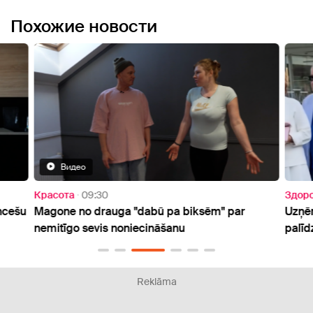
Похожие новости
Видео
Красота
09:30
Здор
ncešu
Magone no drauga "dabū pa biksēm" par
Uzņēm
nemitīgo sevis noniecināšanu
palīd
Reklāma