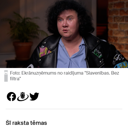
Foto: Ekrānuzņēmums no raidījuma "Slavenības. Bez
filtra"
Šī raksta tēmas