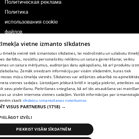
Политическая реклама
Политика
использования cookie
файлов
Добавление
 tīmekļa vietne izmanto sīkdatnes
комментариев
 tīmekļa vietnē tiek izmantotas sīkdatnes, lai nodrošinātu un uzlabotu tīmek
nes darbību., nosūtītu personalizētu reklāmu un satura ģenerēšanai, veiktu
āmas un satura mērījumus, auditorijas datu apkopošanu, kā arī produktu izst
TВ-программа
zlabošanu. Zemāk sniedzam informāciju par visām sīkdatnēm, kuras tiek
Условия договора
ntotas mūsu tīmekļa vietnēs. Sīkdatnes var atšķirties atkarībā no apmeklētā
rneta vietnes sadaļas. Lietotājam jebkurā brīdī ir iespēja piekrist, atteikties va
360 Ziņu kontakti
īt savu piekrišanu. Piekrišanas sniegšana, kā arī tās atsaukšana vai mainīša
ecas uz visām interneta vietnes sadaļām. Vairāk informācijas par izmantotaj
Helio Media
atnēm skatīt
sīkdatņu izmantošanas noteikumos.
ĪT VISUS PARTNERUS
(1718) →
Служба помощи портала: э-почта -
info@1188.lv
PIELĀGOT IZVĒLI
Copyright © 2004-2026 SIA HELIO MEDIA.
All rights reserved.
PIEKRIST VISĀM SĪKDATNĒM