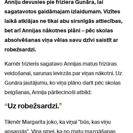
Anniju devusies pie friziera Gunāra, lai
sagatavotos gaidāmajam izlaidumam. Vizītes
laikā atklājas ne tikai abu sirsnīgās attiecības,
bet arī Annijas nākotnes plāni – pēc skolas
absolvēšanas viņa vēlas savu dzīvi saistīt ar
robežsardzi.
Kamēr frizieris sagatavo Annijas matus frizūras
veidošanai, sarunas ievirzās par viņas nākotni. Uz
Gunāra jautājumu, ko viņa plāno darīt pēc skolas
beigšanas, Annija pārliecinoši atbild:
Uz robežsardzi.
Tikmēr Margarita joko, ka viņai "būs, kas viņu
apsargās". Viņa smej, ka no matu mazgāšanas