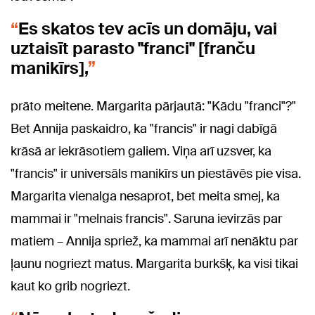
Es skatos tev acīs un domāju, vai
uztaisīt parasto "franci" [franču
manikīrs],
prāto meitene. Margarita pārjautā: "Kādu "franci"?"
Bet Annija paskaidro, ka "francis" ir nagi dabīgā
krāsā ar iekrāsotiem galiem. Viņa arī uzsver, ka
"francis" ir universāls manikīrs un piestāvēs pie visa.
Margarita vienalga nesaprot, bet meita smej, ka
mammai ir "melnais francis". Saruna ievirzās par
matiem – Annija spriež, ka mammai arī nenāktu par
ļaunu nogriezt matus. Margarita burkšķ, ka visi tikai
kaut ko grib nogriezt.