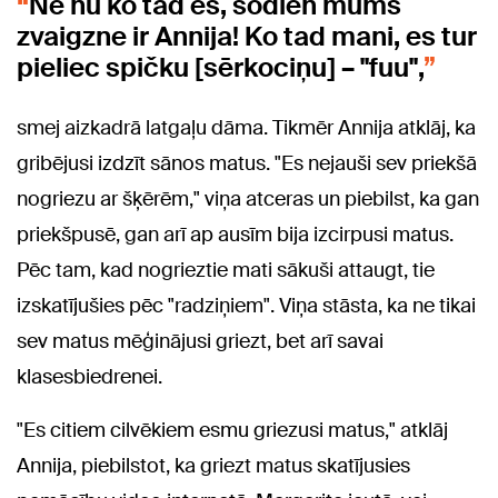
Nē nu ko tad es, šodien mums
zvaigzne ir Annija! Ko tad mani, es tur
pieliec spičku [sērkociņu] – "fuu",
smej aizkadrā latgaļu dāma. Tikmēr Annija atklāj, ka
gribējusi izdzīt sānos matus. "Es nejauši sev priekšā
nogriezu ar šķērēm," viņa atceras un piebilst, ka gan
priekšpusē, gan arī ap ausīm bija izcirpusi matus.
Pēc tam, kad nogrieztie mati sākuši attaugt, tie
izskatījušies pēc "radziņiem". Viņa stāsta, ka ne tikai
sev matus mēģinājusi griezt, bet arī savai
klasesbiedrenei.
"Es citiem cilvēkiem esmu griezusi matus," atklāj
Annija, piebilstot, ka griezt matus skatījusies