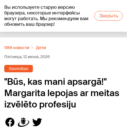
Вы используете старую версию
+26
°C
браузера, некоторые интерфейсы
Закрыть
могут работать. Мы рекомендуем вам
обновить ваш браузер!
Reklāma
1188 новости
Дети
Пятница, 12 июня, 2026
Slavenības
"Būs, kas mani apsargā!"
Margarita lepojas ar meitas
izvēlēto profesiju