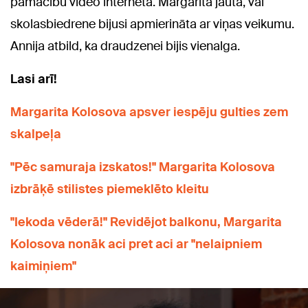
pamācību video internetā. Margarita jautā, vai
skolasbiedrene bijusi apmierināta ar viņas veikumu.
Annija atbild, ka draudzenei bijis vienalga.
Lasi arī!
Margarita Kolosova apsver iespēju gulties zem
skalpeļa
"Pēc samuraja izskatos!" Margarita Kolosova
izbrāķē stilistes piemeklēto kleitu
"Iekoda vēderā!" Revidējot balkonu, Margarita
Kolosova nonāk aci pret aci ar "nelaipniem
kaimiņiem"