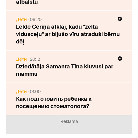
atbalstu
Дети
08:20
Lelde Ceriņa atklāj, kādu "zelta
vidusceļu" ar bijušo vīru atraduši bērnu
dēļ
Дети
20:12
Dziedātāja Samanta Tīna kļuvusi par
mammu
Дети
01:00
Как подготовить ребенка к
посещению стоматолога?
Reklāma