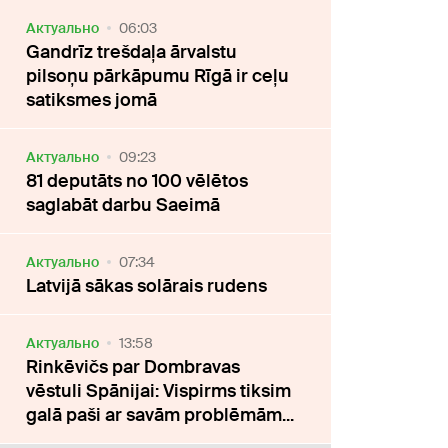
Актуально
06:03
Gandrīz trešdaļa ārvalstu
pilsoņu pārkāpumu Rīgā ir ceļu
satiksmes jomā
Актуально
09:23
81 deputāts no 100 vēlētos
saglabāt darbu Saeimā
Актуально
07:34
Latvijā sākas solārais rudens
Актуально
13:58
Rinkēvičs par Dombravas
vēstuli Spānijai: Vispirms tiksim
galā paši ar savām problēmām...