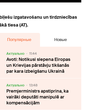
biļešu izgatavošanu un tirdzniecības
kā tiesa (AT).
Популярные
Новые
Актуально
11:44
Avoti: Notikusi slepena Eiropas
un Krievijas pārstāvju tikšanās
par kara izbeigšanu Ukrainā
Актуально
13:48
Premjerministrs apstiprina, ka
vairāki deputāti manipulē ar
kompensācijām