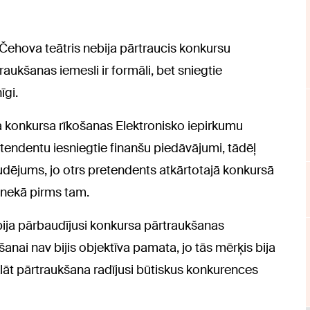
ka Čehova teātris nebija pārtraucis konkursu
raukšanas iemesli ir formāli, bet sniegtie
īgi.
ota konkursa rīkošanas Elektronisko iepirkumu
retendentu iesniegtie finanšu piedāvājumi, tādēļ
dējums, jo otrs pretendents atkārtotajā konkursā
 nekā pirms tam.
 bija pārbaudījusi konkursa pārtraukšanas
nai nav bijis objektīva pamata, jo tās mērķis bija
lāt pārtraukšana radījusi būtiskus konkurences