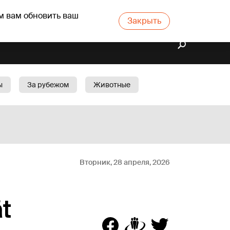
м вам обновить ваш
Закрыть
ы
За рубежом
Животные
rts
Бизнес
Cад
Вторник, 28 апреля, 2026
āt