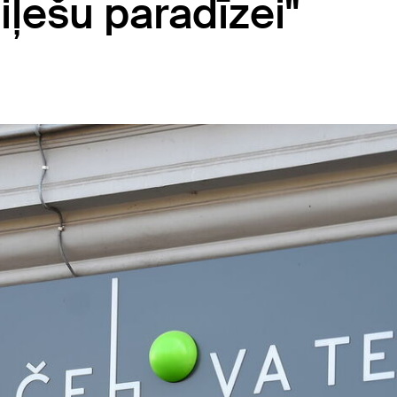
ļešu paradīzei"