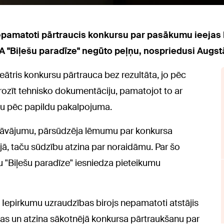
epamatoti pārtraucis konkursu par pasākumu ieejas 
A "Biļešu paradīze" negūto peļņu, nospriedusi Augstā
ātris konkursu pārtrauca bez rezultāta, jo pēc
rozīt tehnisko dokumentāciju, pamatojot to ar
bu pēc papildu pakalpojuma.
iedāvājumu, pārsūdzēja lēmumu par konkursa
ā, taču sūdzību atzina par noraidāmu. Par šo
 "Biļešu paradīze" iesniedza pieteikumu
a Iepirkumu uzraudzības birojs nepamatoti atstājis
nas un atzina sākotnējā konkursa pārtraukšanu par