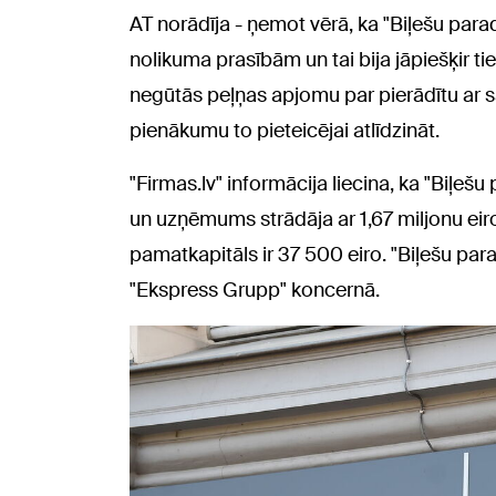
AT norādīja - ņemot vērā, ka "Biļešu para
nolikuma prasībām un tai bija jāpiešķir tie
negūtās peļņas apjomu par pierādītu ar s
pienākumu to pieteicējai atlīdzināt.
"Firmas.lv" informācija liecina, ka "Biļešu
un uzņēmums strādāja ar 1,67 miljonu eir
pamatkapitāls ir 37 500 eiro. "Biļešu parad
"Ekspress Grupp" koncernā.