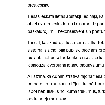
prettiesisku.
Tiesas ieskatā lietas apstākļi liecināja, 
objektīvu iemeslu dēļ un ka norādītie pārt
paskaidrojumi - nekonsekventi un pretrun
Turklāt, kā skaidroja tiesa, pirms atkārt
sistēmā īslaicīgi bija publiski pieejami p
pieļauts netraucētas konkurences apdrau
iesniedza ievērojami lētāku piedāvājumu
AT atzina, ka Administratīvā rajona tiesa
pamatojumu un konstatējusi, ka pārtraukša
labot nebūtiskus nolikuma trūkumus, turk
apdraudējuma riskus.