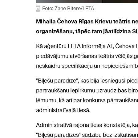
Foto: Zane Bitere/LETA
Mihaila Čehova Rīgas Krievu teātris n
organizēšanu, tāpēc tam jāatlīdzina SI
Kā aģentūru LETA informēja AT, Čehova te
piedāvājumu atvēršanas teātris vēlējās g
neskaidru specifikāciju un nepieciešamī
"Biļešu paradīze", kas bija iesniegusi p
pārtraukšanu Iepirkumu uzraudzības biroj
lēmumu, kā arī par konkursa pārtraukšanu
administratīvajā tiesā.
Administratīvā rajona tiesa konstatēja, k
"Biļešu paradīzes" sūdzību bez izskatīša