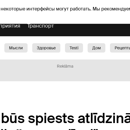
оз погоды
Гороскопы
 некоторые интерфейсы могут работать. Мы рекомендуе
приятия
Транспорт
Мысли
Здоровье
Testi
Дом
Рецепт
Красота
Дети
Машина
1188 play
Spo
Reklāma
būs spiests atlīdzin