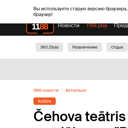
Прогн
чт, 06.08.2026.
+24
°C
Aisma, Askolds
Вы используете старую версию браузера,
браузер!
Новости
1188 play
Пред
360 Ziņas
Развлечение
Отдых
Oбщество
Актуально
Трафик
1188 новости
Актуально
Kultūra
Čehova teātris 