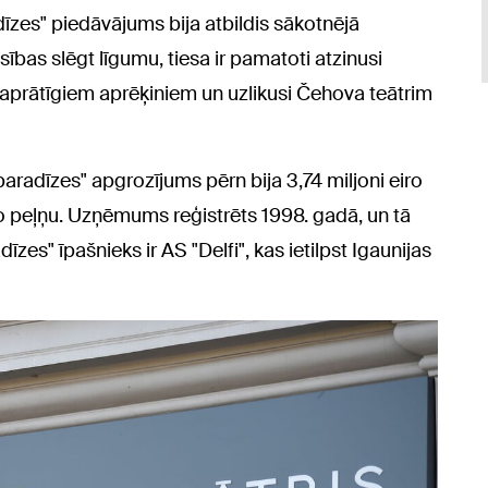
dīzes" piedāvājums bija atbildis sākotnējā
sības slēgt līgumu, tiesa ir pamatoti atzinusi
aprātīgiem aprēķiniem un uzlikusi Čehova teātrim
 paradīzes" apgrozījums pērn bija 3,74 miljoni eiro
o peļņu. Uzņēmums reģistrēts 1998. gadā, un tā
īzes" īpašnieks ir AS "Delfi", kas ietilpst Igaunijas