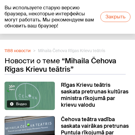
Вы используете старую версию
+17
°C
браузера, некоторые интерфейсы
Закрыть
могут работать. Мы рекомендуем вам
обновить ваш браузер!
Reklāma
1188 новости
Mihaila Čehova Rīgas Krievu teātris
Новости о теме
“Mihaila Čehova
Rīgas Krievu teātris”
Rīgas Krievu teātris
saskata pretrunas kultūras
ministra rīkojumā par
krievu valodu
Видео
Čehova teātra vadība
saskata vairākas pretrunas
Puntuļa rīkojumā par