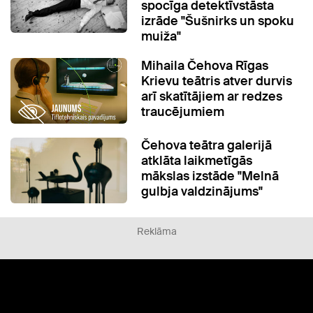
spocīga detektīvstāsta
izrāde "Šušnirks un spoku
muiža"
Mihaila Čehova Rīgas
Krievu teātris atver durvis
arī skatītājiem ar redzes
traucējumiem
Čehova teātra galerijā
atklāta laikmetīgās
mākslas izstāde "Melnā
gulbja valdzinājums"
Reklāma