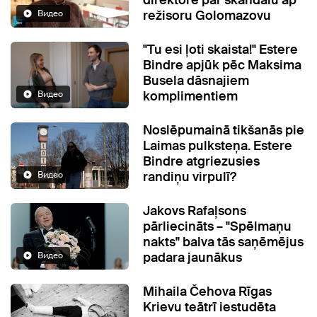
direktore par skandālu ap
režisoru Golomazovu
Видео
"Tu esi ļoti skaista!" Estere
Bindre apjūk pēc Maksima
Busela dāsnajiem
komplimentiem
Видео
Noslēpumainā tikšanās pie
Laimas pulksteņa. Estere
Bindre atgriezusies
randiņu virpulī?
Видео
Jakovs Rafaļsons
pārliecināts – "Spēlmaņu
nakts" balva tās saņēmējus
padara jaunākus
Видео
Mihaila Čehova Rīgas
Krievu teātrī iestudēta