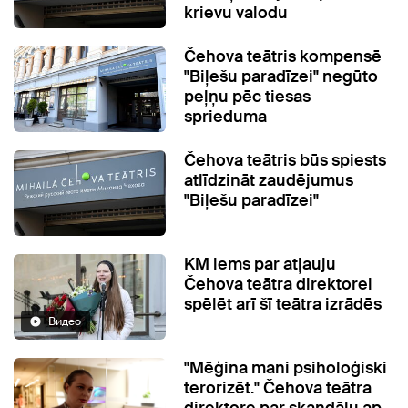
krievu valodu
Čehova teātris kompensē
"Biļešu paradīzei" negūto
peļņu pēc tiesas
sprieduma
Čehova teātris būs spiests
atlīdzināt zaudējumus
"Biļešu paradīzei"
KM lems par atļauju
Čehova teātra direktorei
spēlēt arī šī teātra izrādēs
Видео
"Mēģina mani psiholoģiski
terorizēt." Čehova teātra