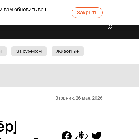
м вам обновить ваш
Закрыть
ы
За рубежом
Животные
rts
Бизнес
Cад
Вторник, 26 мая, 2026
ēpj