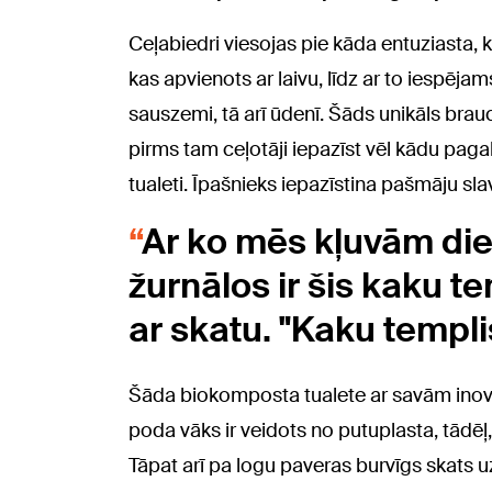
Ceļabiedri viesojas pie kāda entuziasta, k
kas apvienots ar laivu, līdz ar to iespējam
sauszemi, tā arī ūdenī. Šāds unikāls brau
pirms tam ceļotāji iepazīst vēl kādu pag
tualeti. Īpašnieks iepazīstina pašmāju sla
Ar ko mēs kļuvām die
žurnālos ir šis kaku t
ar skatu. "Kaku templi
Šāda biokomposta tualete ar savām inov
poda vāks ir veidots no putuplasta, tādēļ
Tāpat arī pa logu paveras burvīgs skats 