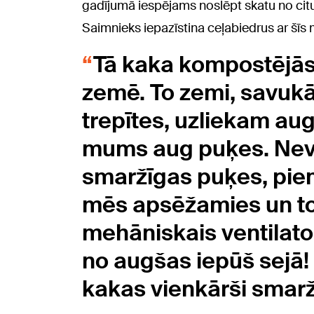
gadījumā iespējams noslēpt skatu no citu 
Saimnieks iepazīstina ceļabiedrus ar šīs
Tā kaka kompostējās,
zemē. To zemi, savukā
trepītes, uzliekam aug
mums aug puķes. Nevi
smaržīgas puķes, pie
mēs apsēžamies un to 
mehāniskais ventilato
no augšas iepūš sejā!
kakas vienkārši smar