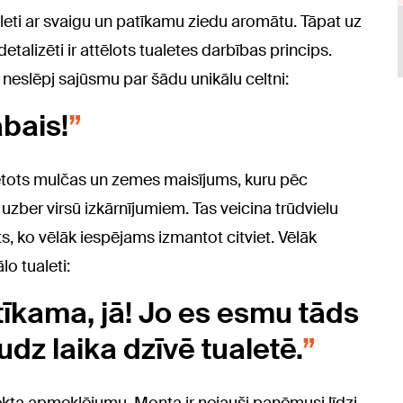
leti ar svaigu un patīkamu ziedu aromātu. Tāpat uz
detalizēti ir attēlots tualetes darbības princips.
neslēpj sajūsmu par šādu unikālu celtni:
labais!
etots mulčas un zemes maisījums, kuru pēc
zber virsū izkārnījumiem. Tas veicina trūdvielu
, ko vēlāk iespējams izmantot citviet. Vēlāk
o tualeti:
atīkama, jā! Jo es esmu tāds
udz laika dzīvē tualetē.