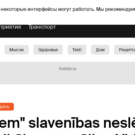
Прогноз погоды
Гороскопы
lavs
 некоторые интерфейсы могут работать. Мы рекомендуе
приятия
Транспорт
Мысли
Здоровье
Testi
Дом
Рецепт
Красота
Дети
Машина
1188 play
Spo
Reklāma
jums
iem" slavenības nesl