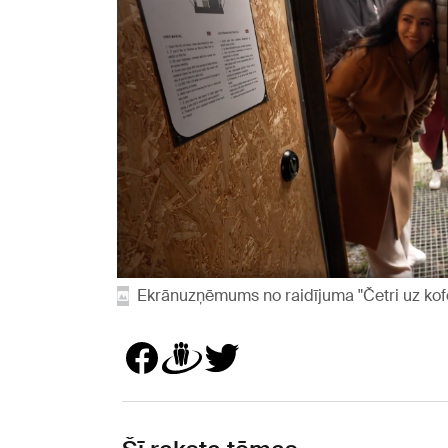
Ekrānuzņēmums no raidījuma "Četri uz kof