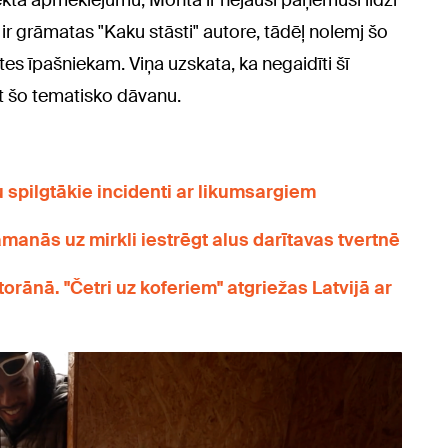
kta apmeklējumu, Monta ir nejauši paņēmusi līdzi
ir grāmatas "Kaku stāsti" autore, tādēļ nolemj šo
tes īpašniekam. Viņa uzskata, ka negaidīti šī
egt šo tematisko dāvanu.
u spilgtākie incidenti ar likumsargiem
amanās uz mirkli iestrēgt alus darītavas tvertnē
rānā. "Četri uz koferiem" atgriežas Latvijā ar