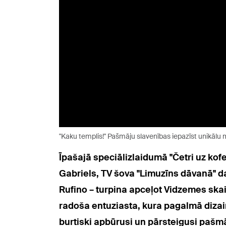
"Kaku templis!" Pašmāju slavenības iepazīst unikālu
Īpašajā speciālizlaidumā "Četri uz kof
Gabriels, TV šova "Limuzīns dāvanā" da
Rufino – turpina
apceļot Vidzemes skais
radoša entuziasta, kura pagalmā dizai
burtiski apbūrusi un pārsteigusi pašm