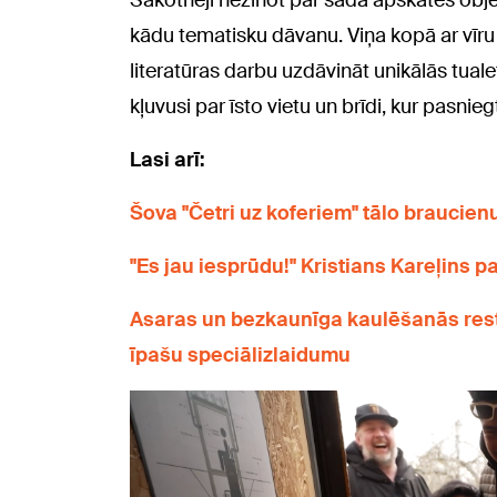
Sākotnēji nezinot par šāda apskates obje
kādu tematisku dāvanu. Viņa kopā ar vīru 
literatūras darbu uzdāvināt unikālās tuale
kļuvusi par īsto vietu un brīdi, kur pasni
Lasi arī:
Šova "Četri uz koferiem" tālo braucien
"Es jau iesprūdu!" Kristians Kareļins p
Asaras un bezkaunīga kaulēšanās resto
īpašu speciālizlaidumu