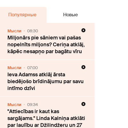
Популярные
Новые
Мысли
08:30
Miljonārs pie sāniem vai pašas
nopelnīts miljons? Ceriņa atklāj,
kāpēc nesapņo par bagātu vīru
Мысли
07:00
Ieva Adamss atklāj ārsta
biedējošo brīdinājumu par savu
intīmo dzīvi
Мысли
09:34
"Attiecības ir kaut kas
sargājams." Linda Kalniņa atklāti
par laulību ar Džilindžeru un 27