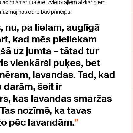
acīm arī ar tualetē izvietotajiem aizkariņiem.
 mazmājiņas darbības principu:
 nu, pa lielam, auglīgā
rt, kad mēs pieliekam
šā uz jumta – tātad tur
s vienkārši puķes, bet
mēram, lavandas. Tad, kad
darām, šeit ir
rs, kas lavandas smaržas
 Tas nozīmē, ka tavas
žo pēc lavandām.