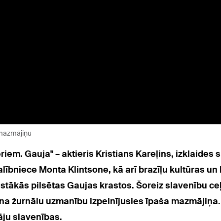
 mazmājiņu
eriem. Gauja" –
aktieris Kristians Kareļins, izklaides 
lībniece Monta Klintsone, kā arī brazīļu kultūras un
tākās pilsētas Gaujas krastos. Šoreiz slavenību ceļ
na žurnālu uzmanību izpelnījusies īpaša mazmājiņa.
āju slavenības.