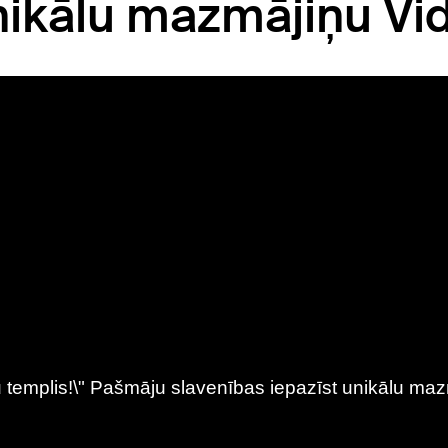
nikālu mazmājiņu V