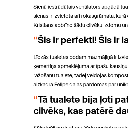
Sienā iestrādātais ventilators apgādā tua
sienas ir izvietota arī rokasgrāmata, kurā 
Kristians apbrīno šādu cilvēku izdomu un 
Šis ir perfekti! Šis ir 
Līdzās tualetes podam mazmājiņā ir izvi
ķemertiņa apmeklējuma ar īpašu kausiņu u
ražošanu tualetē, tādēļ veidojas komposts
aizkadrā Felipe dalās pārdomās par unikāl
Tā tualete bija ļoti p
cilvēks, kas patērē da