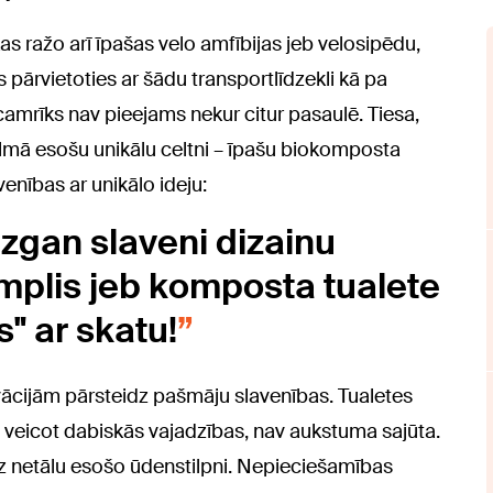
as ražo arī īpašas velo amfībijas jeb velosipēdu,
s pārvietoties ar šādu transportlīdzekli kā pa
camrīks nav pieejams nekur citur pasaulē. Tiesa,
almā esošu unikālu celtni – īpašu biokomposta
venības ar unikālo ideju:
zgan slaveni dizainu
emplis jeb komposta tualete
s" ar skatu!
ācijām pārsteidz pašmāju slavenības. Tualetes
, veicot dabiskās vajadzības, nav aukstuma sajūta.
uz netālu esošo ūdenstilpni. Nepieciešamības