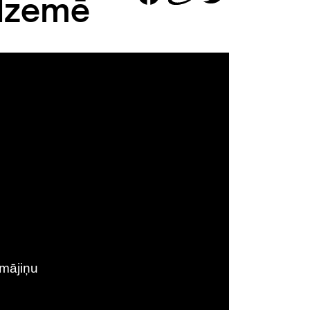
idzemē