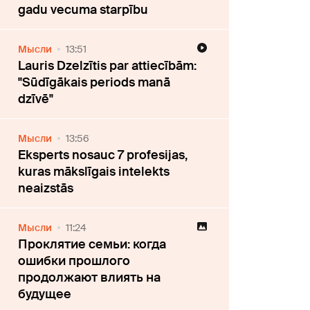
gadu vecuma starpību
Мысли
13:51
Lauris Dzelzītis par attiecībām:
"Sūdīgākais periods manā
dzīvē"
Мысли
13:56
Eksperts nosauc 7 profesijas,
kuras mākslīgais intelekts
neaizstās
Мысли
11:24
Проклятие семьи: когда
ошибки прошлого
продолжают влиять на
будущее