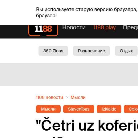
сб, 08.08.2026.
+21
°C
Mudīte, Vladislava, Vladis
Вы используете старую версию браузера,
браузер!
Новости
1188 play
Пред
360 Ziņas
Развлечение
Отдых
Oбщество
Актуально
Трафик
1188 новости
Мысли
Мысли
Slavenības
Izklaide
Ceļo
"Četri uz kofer