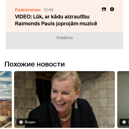
Развлечение
12:48
VIDEO: Lūk, ar kādu aizrautību
Raimonds Pauls joprojām muzicē
Reklāma
Похожие новости
2 Видео