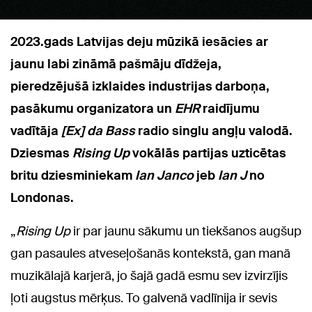
2023.gads Latvijas deju mūzikā iesācies ar
jaunu labi zināmā pašmāju dīdžeja,
pieredzējušā izklaides industrijas darboņa,
pasākumu organizatora un
EHR
raidījumu
vadītāja
[Ex] da Bass
radio singlu angļu valodā.
Dziesmas
Rising Up
vokālās partijas uzticētas
britu dziesminiekam
Ian Janco
jeb
Ian J
no
Londonas.
„
Rising Up
ir par jaunu sākumu un tiekšanos augšup
gan pasaules atveseļošanās kontekstā, gan manā
muzikālajā karjerā, jo šajā gadā esmu sev izvirzījis
ļoti augstus mērķus. To galvenā vadlīnija ir sevis