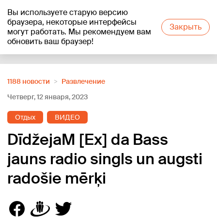
Вы используете старую версию
+23
°C
браузера, некоторые интерфейсы
Закрыть
могут работать. Мы рекомендуем вам
обновить ваш браузер!
Reklāma
1188 новости
Развлечение
Четверг, 12 января, 2023
Отдых
ВИДЕО
DīdžejaM [Ex] da Bass
jauns radio singls un augsti
radošie mērķi