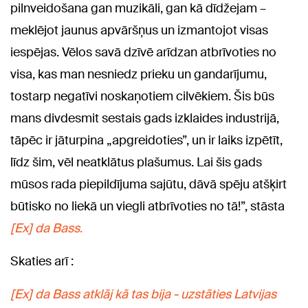
pilnveidošana gan muzikāli, gan kā dīdžejam –
meklējot jaunus apvāršņus un izmantojot visas
iespējas. Vēlos savā dzīvē arīdzan atbrīvoties no
visa, kas man nesniedz prieku un gandarījumu,
tostarp negatīvi noskaņotiem cilvēkiem. Šis būs
mans divdesmit sestais gads izklaides industrijā,
tāpēc ir jāturpina „apgreidoties”, un ir laiks izpētīt,
līdz šim, vēl neatklātus plašumus. Lai šis gads
mūsos rada piepildījuma sajūtu, dāvā spēju atšķirt
būtisko no liekā un viegli atbrīvoties no tā!”, stāsta
[Ex] da Bass
.
Skaties arī :
[Ex] da Bass atklāj kā tas bija - uzstāties Latvijas