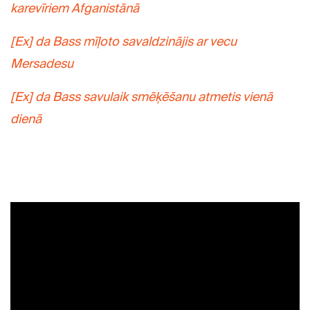
karevīriem Afganistānā
[Ex] da Bass mīļoto savaldzinājis ar vecu
Mersadesu
[Ex] da Bass savulaik smēķēšanu atmetis vienā
dienā