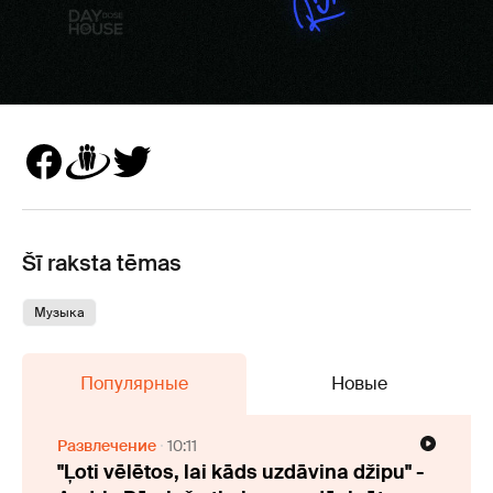
Šī raksta tēmas
Музыка
Популярные
Новые
Развлечение
10:11
"Ļoti vēlētos, lai kāds uzdāvina džipu" -