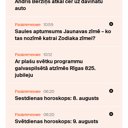
Andris Bērziņš atkal cer uz dāvinātu
auto
Развлечение
10:59
Saules aptumsums Jaunavas zīmē – ko
tas nozīmē katrai Zodiaka zīmei?
Развлечение
10:12
Ar plašu svētku programmu
galvaspilsētā atzīmēs Rīgas 825.
jubileju
Развлечение
06:20
Sestdienas horoskops: 8. augusts
Развлечение
06:20
Svētdienas horoskops: 9. augusts