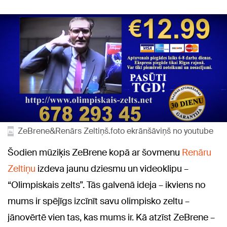
ZeBrene&Renārs Zeltiņš.foto ekrānšāviņš no youtube
Šodien mūziķis ZeBrene kopā ar šovmenu
Renāru
Zeltiņu
izdeva jaunu dziesmu un videoklipu –
“Olimpiskais zelts”. Tās galvenā ideja – ikviens no
mums ir spējīgs izcīnīt savu olimpisko zeltu –
jānovērtē vien tas, kas mums ir. Kā atzīst ZeBrene –