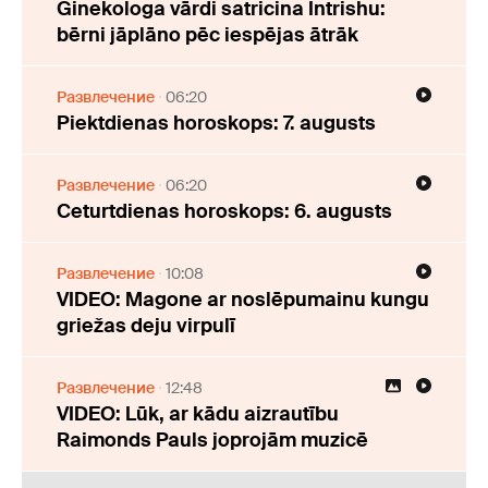
Ginekologa vārdi satricina Intrishu:
bērni jāplāno pēc iespējas ātrāk
Развлечение
06:20
Piektdienas horoskops: 7. augusts
Развлечение
06:20
Ceturtdienas horoskops: 6. augusts
Развлечение
10:08
VIDEO: Magone ar noslēpumainu kungu
griežas deju virpulī
Развлечение
12:48
VIDEO: Lūk, ar kādu aizrautību
Raimonds Pauls joprojām muzicē