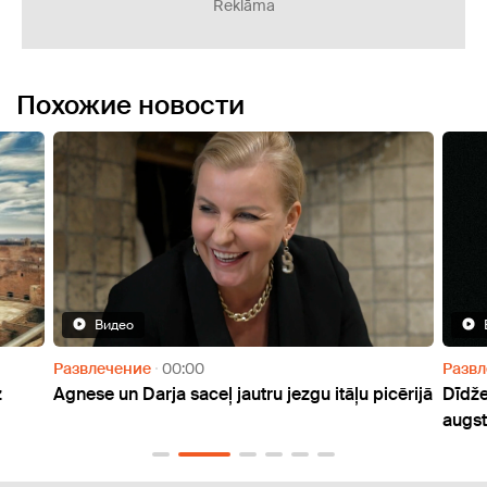
Reklāma
Похожие новости
Видео
Развлечение
00:00
zgu itāļu picērijā
DīdžejaM [Ex] da Bass jauns radio singls u
augsti radošie mērķi