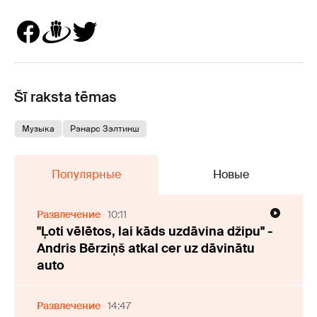
Šī raksta tēmas
Музыка
Рэнарс Зэлтинш
Популярные
Новые
Развлечение
10:11
"Ļoti vēlētos, lai kāds uzdāvina džipu" -
Andris Bērziņš atkal cer uz dāvinātu
auto
Развлечение
14:47