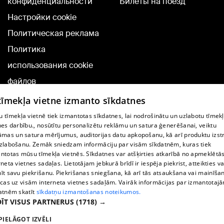
конфиденциальности
Билеты на поезд
Настройки cookie
Политическая реклама
Политика
использования cookie
файлов
Добавление
 tīmekļa vietne izmanto sīkdatnes
комментариев
 tīmekļa vietnē tiek izmantotas sīkdatnes, lai nodrošinātu un uzlabotu tīmek
nes darbību., nosūtītu personalizētu reklāmu un satura ģenerēšanai, veiktu
āmas un satura mērījumus, auditorijas datu apkopošanu, kā arī produktu izst
TВ-программа
zlabošanu. Zemāk sniedzam informāciju par visām sīkdatnēm, kuras tiek
Условия договора
ntotas mūsu tīmekļa vietnēs. Sīkdatnes var atšķirties atkarībā no apmeklētā
rneta vietnes sadaļas. Lietotājam jebkurā brīdī ir iespēja piekrist, atteikties va
360 Ziņu kontakti
īt savu piekrišanu. Piekrišanas sniegšana, kā arī tās atsaukšana vai mainīša
ecas uz visām interneta vietnes sadaļām. Vairāk informācijas par izmantotaj
Helio Media
atnēm skatīt
sīkdatņu izmantošanas noteikumos.
ĪT VISUS PARTNERUS
(1718) →
Служба помощи портала: э-почта -
info@1188.lv
PIELĀGOT IZVĒLI