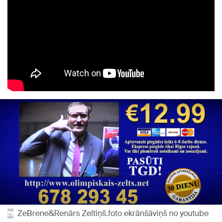
ZeBrene&Renārs Zeltiņš.foto ekrānšāviņš no youtube