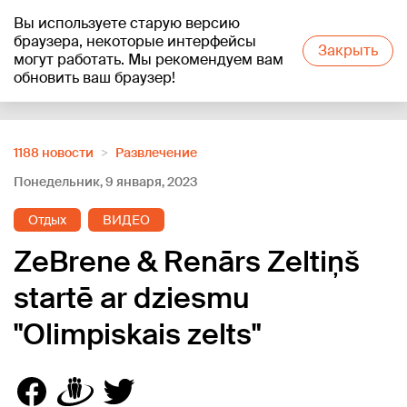
Вы используете старую версию
+16
°C
браузера, некоторые интерфейсы
Закрыть
могут работать. Мы рекомендуем вам
обновить ваш браузер!
Reklāma
1188 новости
Развлечение
Понедельник, 9 января, 2023
Отдых
ВИДЕО
ZeBrene & Renārs Zeltiņš
startē ar dziesmu
"Olimpiskais zelts"