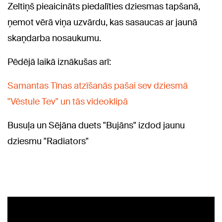
Zeltiņš pieaicināts piedalīties dziesmas tapšanā,
ņemot vērā viņa uzvārdu, kas sasaucas ar jaunā
skaņdarba nosaukumu.
Pēdējā laikā iznākušas arī:
Samantas Tīnas atzīšanās pašai sev dziesmā
"Vēstule Tev" un tās videoklipā
Busuļa un Sējāna duets "Bujāns" izdod jaunu
dziesmu "Radiators"